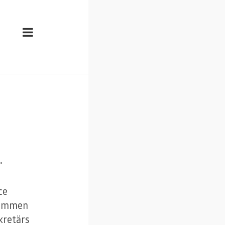
.
ce
ekommen
kretärs