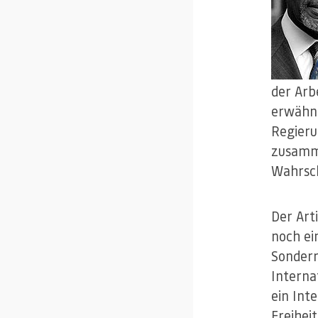
der Arb
erwähnt
Regieru
zusamme
Wahrsch
Der Art
noch ei
Sonderr
Interna
ein Int
Freihei