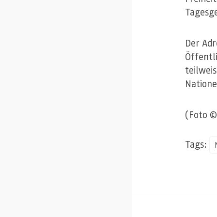
Tagesge
Der Adr
Öffentl
teilwei
Natione
(Foto 
Tags: