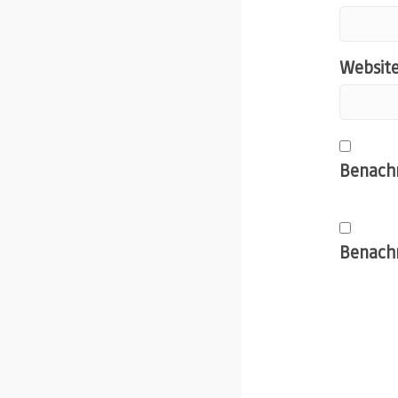
Websit
Benachr
Benachr