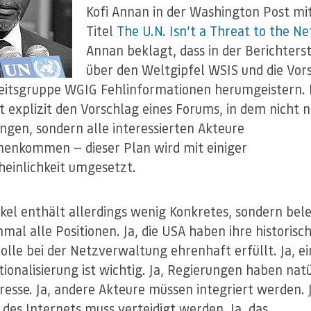
Kofi Annan in der Washington Post mi
Titel
The U.N. Isn’t a Threat to the Ne
Annan beklagt, dass in der Berichters
über den Weltgipfel WSIS und die Vor
eitsgruppe WGIG Fehlinformationen herumgeistern. 
 explizit den Vorschlag eines Forums, in dem nicht n
ngen, sondern alle interessierten Akteure
nkommen — dieser Plan wird mit einiger
einlichkeit umgesetzt.
ikel enthält allerdings wenig Konkretes, sondern bel
nmal alle Positionen. Ja, die USA haben ihre historisc
olle bei der Netzverwaltung ehrenhaft erfüllt. Ja, ei
tionalisierung ist wichtig. Ja, Regierungen haben natü
eresse. Ja, andere Akteure müssen integriert werden. J
t des Internets muss verteidigt werden. Ja, das