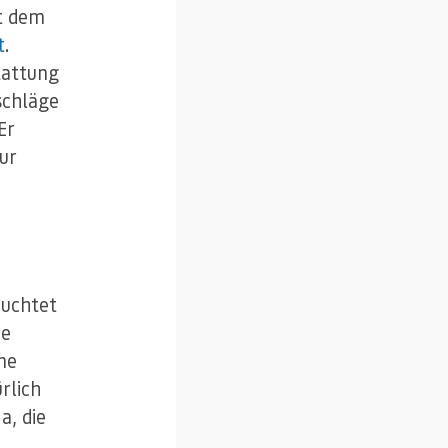
t dem
t
.
tattung
schläge
Er
ur
euchtet
he
ne
rlich
a, die