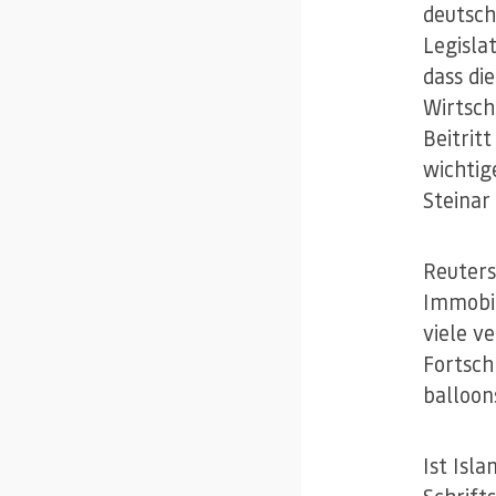
deutsch
Legisla
dass die
Wirtsch
Beitrit
wichtig
Steinar
Reuter
Immobil
viele v
Fortsch
balloon
Ist Isl