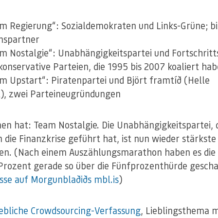
m Regierung“: Sozialdemokraten und Links-Grüne; b
onspartner
m Nostalgie“: Unabhängigkeitspartei und Fortschritt
-konservative Parteien, die 1995 bis 2007 koaliert ha
m Upstart“: Piratenpartei und Björt framtíð (Helle
), zwei Parteineugründungen
n hat: Team Nostalgie. Die Unabhängigkeitspartei, 
n die Finanzkrise geführt hat, ist nun wieder stärkste
n. (Nach einem Auszählungsmarathon haben es die 
 Prozent gerade so über die Fünfprozenthürde gescha
sse auf Morgunblaðiðs mbl.is
)
ebliche Crowdsourcing-Verfassung
, Lieblingsthema 