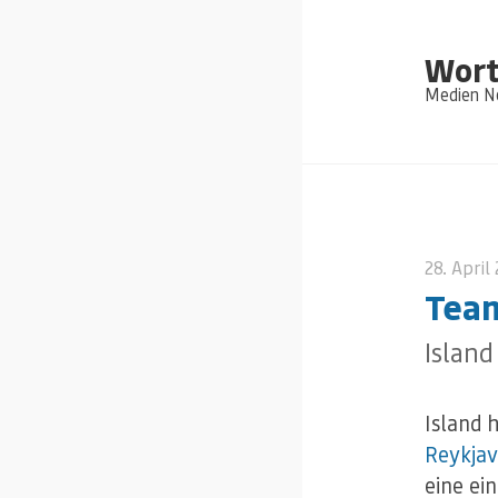
Wort
Medien Ne
28. April
Team
Island
Island 
Reykjav
eine ei