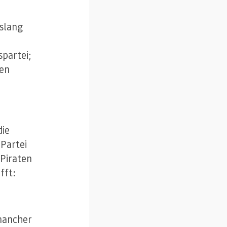
islang
spartei;
ben
die
 Partei
Piraten
fft:
mancher