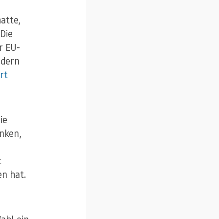
atte,
 Die
r EU-
ndern
rt
ie
unken,
t
en hat.