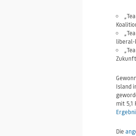
„Tea
Koaliti
„Tea
liberal
„Tea
Zukunft
Gewonne
Island i
geworde
mit 5,1
Ergebni
Die
ang