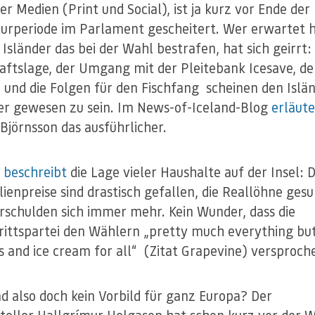
er Medien (Print und Social), ist ja kurz vor Ende der
turperiode im Parlament gescheitert. Wer erwartet h
 Isländer das bei der Wahl bestrafen, hat sich geirrt:
aftslage, der Umgang mit der Pleitebank Icesave, de
t und die Folgen für den Fischfang scheinen den Islä
er gewesen zu sein. Im News-of-Iceland-Blog
erläute
 Björnsson das ausführlicher.
s
beschreibt
die Lage vieler Haushalte auf der Insel: D
ienpreise sind drastisch gefallen, die Reallöhne ges
erschulden sich immer mehr. Kein Wunder, dass die
rittspartei den Wählern „pretty much everything bu
s and ice cream for all“ (Zitat Grapevine) versproch
and also doch kein Vorbild für ganz Europa? Der