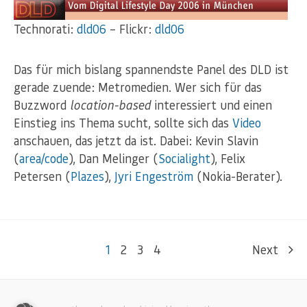
Technorati:
dld06
– Flickr:
dld06
Das für mich bislang spannendste Panel des DLD ist
gerade zuende: Metromedien. Wer sich für das
Buzzword
location-based
interessiert und einen
Einstieg ins Thema sucht, sollte sich das
Video
anschauen, das jetzt da ist. Dabei: Kevin Slavin
(
area/code
), Dan Melinger (
Socialight
), Felix
Petersen (
Plazes
),
Jyri Engeström
(Nokia-Berater).
1
2
3
4
Next