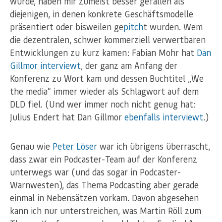
wurde, haben mir zumeist besser gefallen als
diejenigen, in denen konkrete Geschäftsmodelle
präsentiert oder bisweilen ge
pitch
t wurden. Wem
die dezentralen, schwer kommerziell verwertbaren
Entwicklungen zu kurz kamen: Fabian Mohr hat
Dan
Gillmor interviewt
, der ganz am Anfang der
Konferenz zu Wort kam und dessen Buchtitel „We
the media“ immer wieder als Schlagwort auf dem
DLD fiel. (Und wer immer noch nicht genug hat:
Julius Endert hat Dan Gillmor
ebenfalls interviewt
.)
Genau wie
Peter Löser
war ich übrigens überrascht,
dass zwar ein Podcaster-Team auf der Konferenz
unterwegs war (und das sogar in Podcaster-
Warnwesten), das Thema Podcasting aber gerade
einmal in Nebensätzen vorkam. Davon abgesehen
kann ich nur unterstreichen, was Martin Röll zum