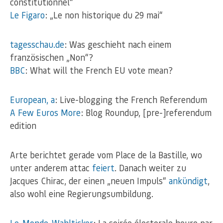
constitutionnel“
Le Figaro
: „Le non historique du 29 mai“
tagesschau.de
: Was geschieht nach einem
französischen „Non“?
BBC
: What will the French EU vote mean?
European, a
: Live-blogging the French Referendum
A Few Euros More
: Blog Roundup, [pre-]referendum
edition
Arte berichtet gerade vom Place de la Bastille, wo
unter anderem attac
feiert
. Danach weiter zu
Jacques Chirac, der einen „neuen Impuls“
ankündigt
,
also wohl eine Regierungsumbildung.
Le-Monde-Wahlticker
: La soirée électorale heure par