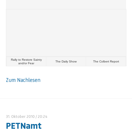
Rally to Restore Sainty
The Daily Show
The Colbert Report
and/or Fear
Zum Nachlesen
31. Oktober 2010
/ 20:24
PETNamt