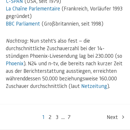
C-SPAN
(USA, seit 1979)
La Chaîne Parlementaire
(Frankreich, Vorläufer 1993
gegründet)
BBC Parliament
(Großbritannien, seit 1998)
Nachtrag
: Nun steht’s also fest — die
durchschnittliche Zuschauerzahl bei der 14-
stündigen Phoenix-Livesendung lag bei 230.000 (so
Phoenix
). N24 und n-tv, die bereits nach kurzer Zeit
aus der Berichterstattung ausstiegen, erreichten
währenddessen 50.000 beziehungsweise 160.000
Zuschauer durchschnittlich (laut
Netzeitung
).
1
2
3
…
7
Next