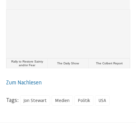
Rally to Restore Sainty
The Daily Show
The Colbert Report
and/or Fear
Zum Nachlesen
Tags:
Jon Stewart
Medien
Politik
USA