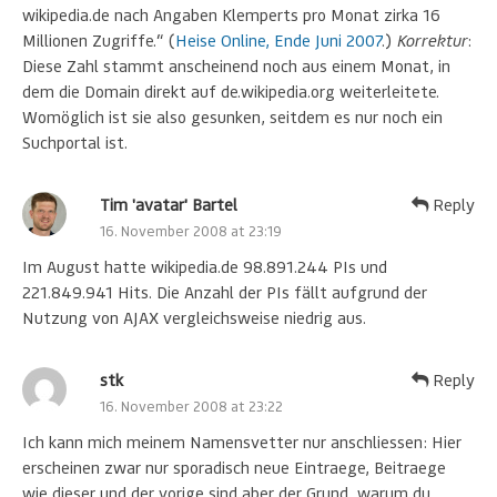
wikipedia.de nach Angaben Klemperts pro Monat zirka 16
Millionen Zugriffe.“ (
Heise Online, Ende Juni 2007
.)
Korrektur
:
Diese Zahl stammt anscheinend noch aus einem Monat, in
dem die Domain direkt auf de.wikipedia.org weiterleitete.
Womöglich ist sie also gesunken, seitdem es nur noch ein
Suchportal ist.
Tim 'avatar' Bartel
Reply
16. November 2008 at 23:19
Im August hatte wikipedia.de 98.891.244 PIs und
221.849.941 Hits. Die Anzahl der PIs fällt aufgrund der
Nutzung von AJAX vergleichsweise niedrig aus.
stk
Reply
16. November 2008 at 23:22
Ich kann mich meinem Namensvetter nur anschliessen: Hier
erscheinen zwar nur sporadisch neue Eintraege, Beitraege
wie dieser und der vorige sind aber der Grund, warum du