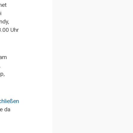
net
i
ndy,
3.00 Uhr
 am
,
p,
chließen
te da