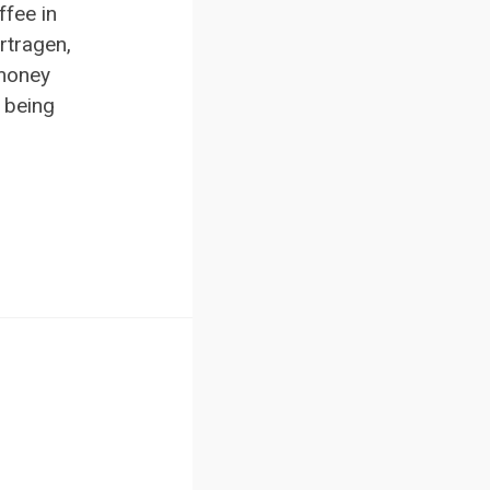
fee in
rtragen,
 money
 being