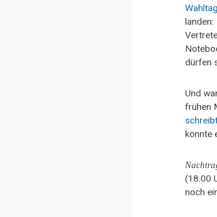
Wahlta
landen:
Vertret
Noteboo
dürfen 
Und wan
frühen 
schreib
könnte 
Nachtra
(18.00 
noch ei