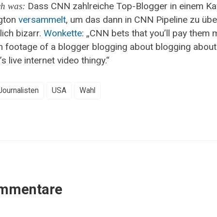
Dass CNN zahlreiche Top-Blogger in einem Kaf
h was:
gton
versammelt
, um das dann in CNN Pipeline zu übe
hlich bizarr.
Wonkette
: „CNN bets that you’ll pay them
h footage of a blogger blogging about blogging about
 live internet video thingy.“
Journalisten
USA
Wahl
mmentare