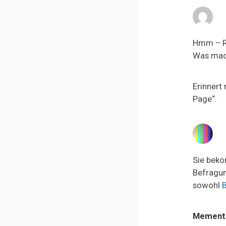
Hmm – Re
Was mac
Erinnert
Page“.
Sie beko
Befragun
sowohl
B
Memento