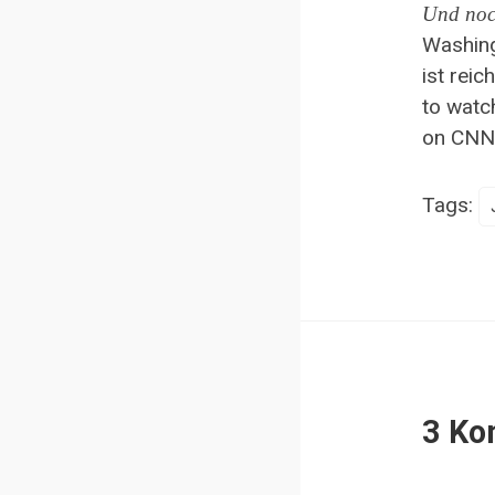
Und noc
Washin
ist reic
to watc
on CNN’s
Tags:
3 Ko