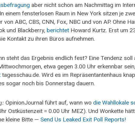
gsbefragung
aber nicht schon am Nachmittag im Inter
 In einem fensterlosen Raum in New York sitzen je zwe
er von ABC, CBS, CNN, Fox, NBC und von AP. Ohne Ha
k und Blackberry,
berichtet
Howard Kurtz. Erst um 2
sie Kontakt zu ihren Büros aufnehmen.
n steht das Ergebnis endlich fest? Eine Tendenz soll
Mittwochmorgen, etwa gegen 3.00 Uhr erkennbar sein
t
tagesschau.de. Wird es im Repräsentantenhaus knap
es sogar noch bis Donnerstag dauern.
OpinionJournal führt auf, wann wo
die Wahllokale s
g:
Uhr Ostküstenzeit = 0.00 Uhr MEZ). Und Wonkette hät
ne kleine Bitte —
Send Us Leaked Exit Poll Reports!