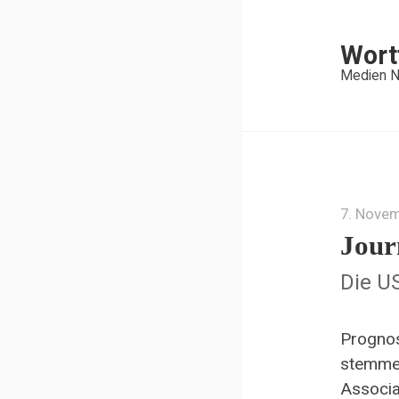
Wort
Medien N
7. Nove
Jour
Die U
Prognos
stemmen
Associa