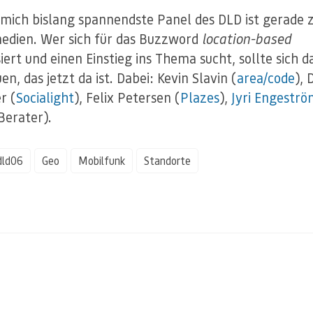
 mich bislang spannendste Panel des DLD ist gerade 
dien. Wer sich für das Buzzword
location-based
siert und einen Einstieg ins Thema sucht, sollte sich 
n, das jetzt da ist. Dabei: Kevin Slavin (
area/code
), 
r (
Socialight
), Felix Petersen (
Plazes
),
Jyri Engeströ
Berater).
dld06
Geo
Mobilfunk
Standorte