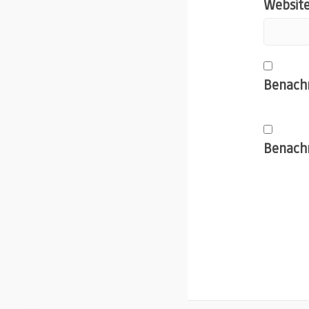
Websit
Benachr
Benachr