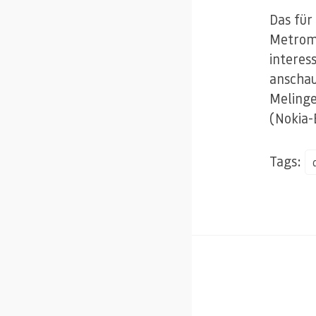
Das für
Metrome
interes
anschaue
Melinge
(Nokia-
Tags: