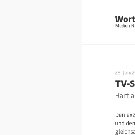
Wort
Medien Ne
25. Juni 
TV-S
Hart 
Den exz
und de
gleichs