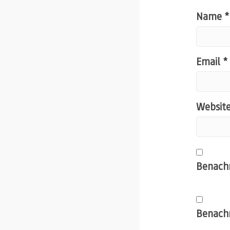
Name
*
Email
*
Websit
Benachr
Benachr