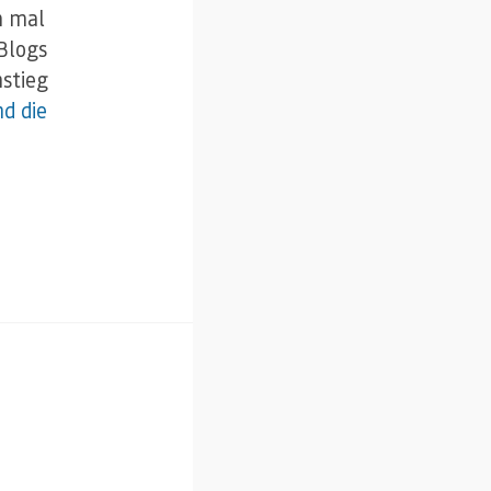
m mal
Blogs
nstieg
d die