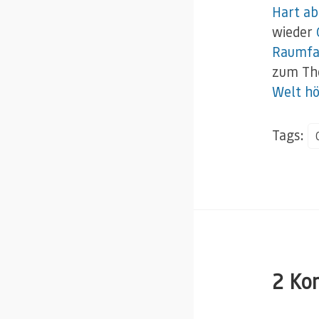
Hart ab
wieder
Raumfa
zum The
Welt h
Tags:
2 Ko