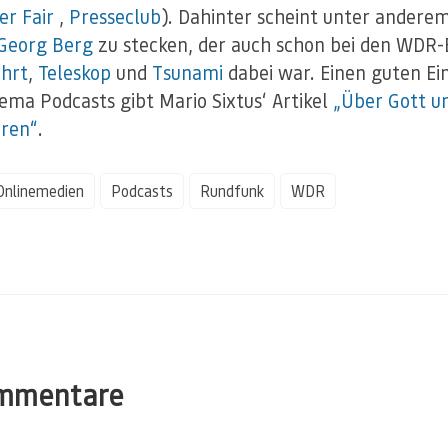
er Fair
,
Presseclub
). Dahinter scheint unter andere
Georg Berg
zu stecken, der auch schon bei den WDR-
hrt
,
Teleskop
und
Tsunami
dabei war. Einen guten Ei
ma Podcasts gibt Mario Sixtus‘ Artikel
„Über Gott un
ören“
.
Onlinemedien
Podcasts
Rundfunk
WDR
mmentare