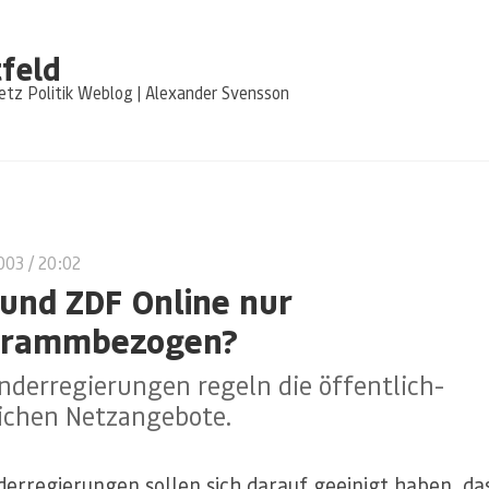
feld
tz Politik Weblog | Alexander Svensson
003
/ 20:02
und ZDF Online nur
grammbezogen?
nderregierungen regeln die öffentlich-
lichen Netzangebote.
derregierungen sollen sich darauf geeinigt haben, das