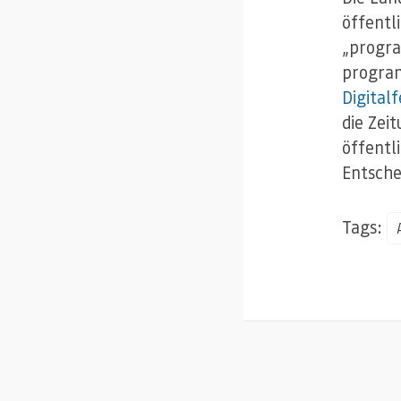
öffentl
„progr
progra
Digital
die Zei
öffentl
Entsche
Tags: