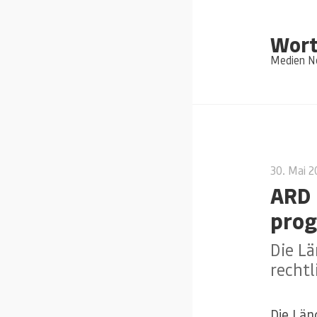
Wort
Medien Ne
30. Mai 2
ARD 
pro
Die Lä
recht
Die Län