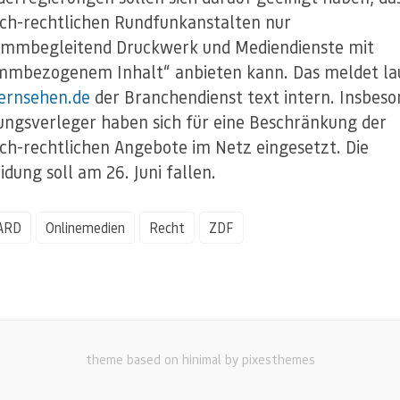
ich-rechtlichen Rundfunkanstalten nur
ammbegleitend Druckwerk und Mediendienste mit
mmbezogenem Inhalt“ anbieten kann. Das meldet la
fernsehen.de
der Branchendienst text intern. Insbes
tungsverleger haben sich für eine Beschränkung der
ich-rechtlichen Angebote im Netz eingesetzt. Die
idung soll am 26. Juni fallen.
ARD
Onlinemedien
Recht
ZDF
theme based on hinimal by pixesthemes