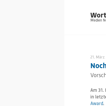
Wort
Medien Ne
21. März
Noch
Vorsc
Am 31. M
in letz
Award
.