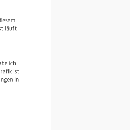
 diesem
st läuft
abe ich
afik ist
ungen in