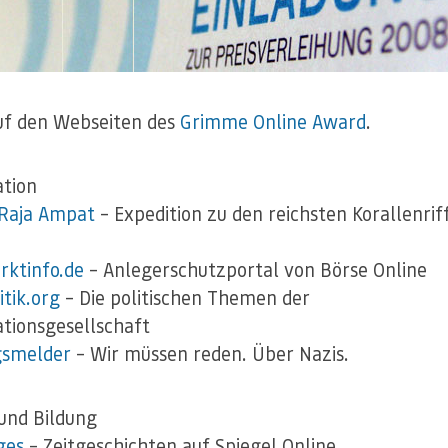
uf den Webseiten des
Grimme Online Award
.
tion
 Raja Ampat
– Expedition zu den reichsten Korallenrif
ktinfo.de
– Anlegerschutzportal von Börse Online
itik.org
– Die politischen Themen der
tionsgesellschaft
gsmelder
– Wir müssen reden. Über Nazis.
und Bildung
ges
– Zeitgeschichten auf Spiegel Online