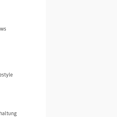
ews
estyle
haltung