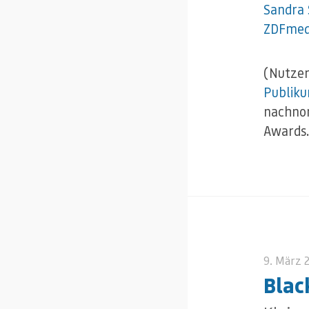
Sandra
ZDFmed
(Nutzer
Publiku
nachnom
Awards. 
9. März 
Blac