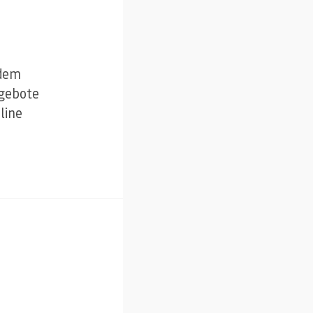
 dem
ngebote
line