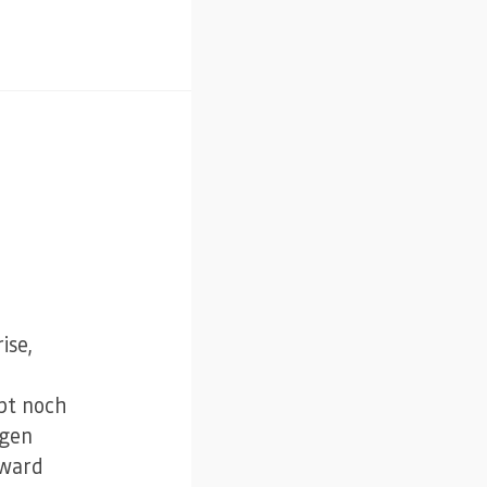
ise,
ibt noch
igen
Award