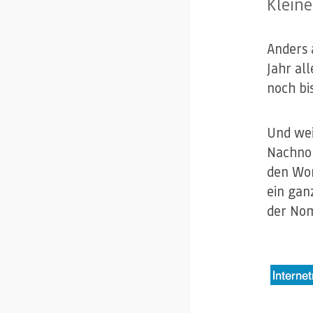
Klein
Anders 
Jahr al
noch bi
Und wei
Nachnom
den Wor
ein gan
der Nom