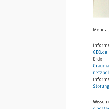
Mehr a
Informa
GEO.de
Erde
Graumar
netzpol
Informa
Störun
Wissen 
einesta