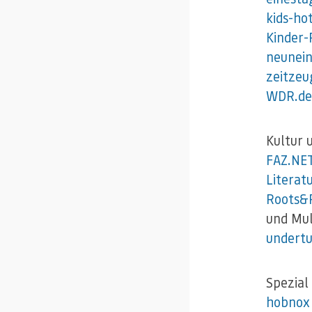
kids-hot
Kinder-
neunei
zeitzeu
WDR.de 
Kultur 
FAZ.NE
Literat
Roots&
und Mul
undert
Spezial
hobnox