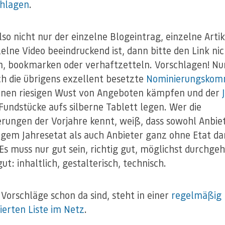
chlagen
.
so nicht nur der einzelne Blogeintrag, einzelne Artik
zelne Video beeindruckend ist, dann bitte den Link ni
n, bookmarken oder verhaftzetteln. Vorschlagen! Nu
ch die übrigens exzellent besetzte
Nominierungskomm
inen riesigen Wust von Angeboten kämpfen und der
Fundstücke aufs silberne Tablett legen. Wer die
rungen der Vorjahre kennt, weiß, dass sowohl Anbie
ligem Jahresetat als auch Anbieter ganz ohne Etat da
Es muss nur gut sein, richtig gut, möglichst durchge
gut: inhaltlich, gestalterisch, technisch.
Vorschläge schon da sind, steht in einer
regelmäßig
sierten Liste im Netz
.