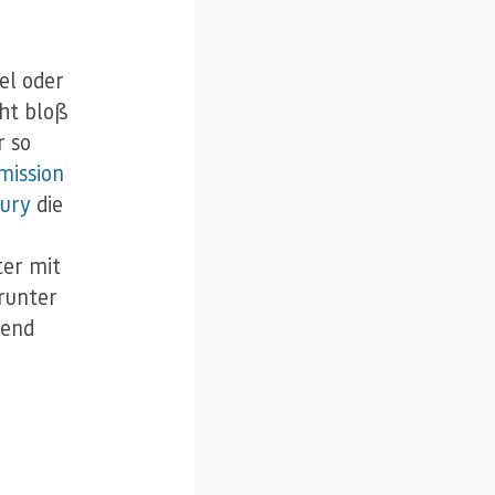
el oder
cht bloß
r so
ission
Jury
die
ter mit
runter
hend