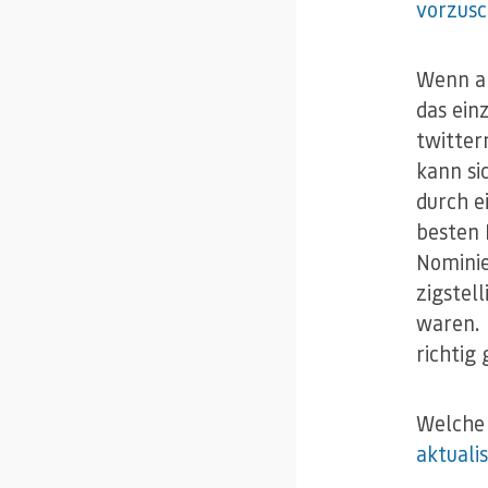
vorzus
Wenn al
das ein
twitter
kann si
durch e
besten 
Nominie
zigstel
waren. 
richtig 
Welche 
aktuali