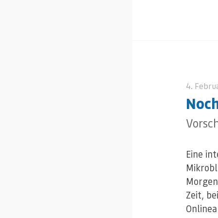
4. Febru
Noch
Vorsc
Eine in
Mikrob
Morge
Zeit, b
Onlinea