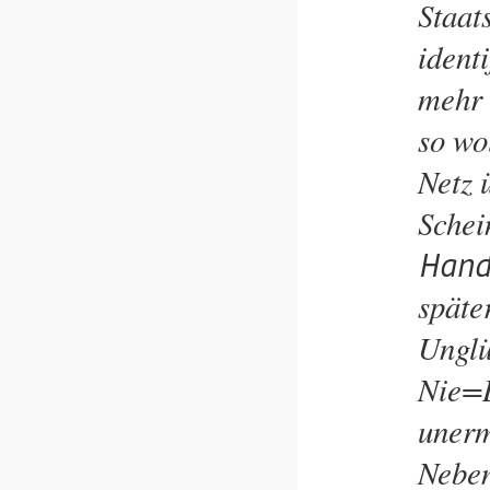
Staat
ident
mehr 
so wo
Netz 
Schei
Hand
späte
Unglü
Nie=B
unerm
Neben