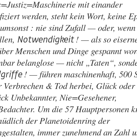
s=Justiz=Maschinerie mit einander
ifiziert werden, steht kein Wort, keine E
umsonst : nie sind Zufall — oder, wenn
llen,
! — als so eisern
Notwendigkeit
über Menschen und Dinge gespannt wor
nbar belanglose — nicht „Taten“, sond
! — führen maschinenhaft, 500 S
griffe
r Verbrechen & Tod herbei, Glück oder
ck Unbekannter, Nie=Gesehener,
edachter. Um die 57 Hauptpersonen kr
üdlich der Planetoidenring der
gestalten, immer zunehmend an Zahl 