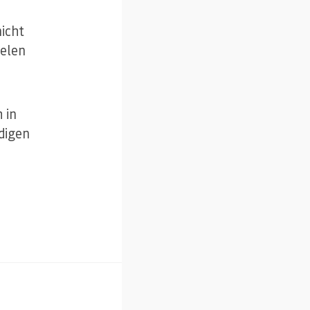
nicht
ielen
 in
digen