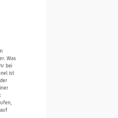
Am
er. Was
hr bei
nel ist
 der
iner
:
rufen,
 auf