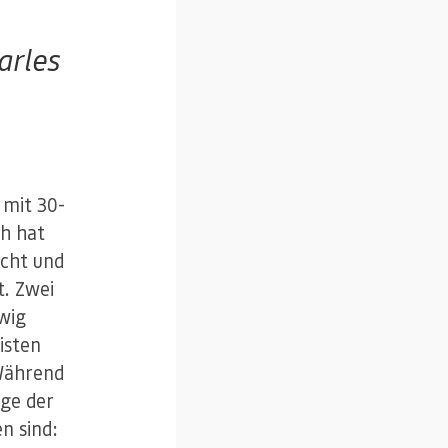
arles
 mit 30-
ch hat
acht und
t. Zwei
ewig
isten
 Während
ige der
n sind: