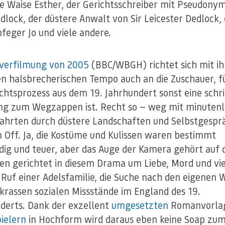
ge Waise Esther, der Gerichtsschreiber mit Pseudony
dlock, der düstere Anwalt von Sir Leicester Dedlock,
feger Jo und viele andere.
verfilmung von 2005
(BBC/WBGH) richtet sich mit i
en halsbrecherischen Tempo auch an die Zuschauer, fü
ichtsprozess aus dem 19. Jahrhundert sonst eine schri
ng zum Wegzappen ist. Recht so — weg mit minuten
ahrten durch düstere Landschaften und Selbstgespr
 Off. Ja, die Kostüme und Kulissen waren bestimmt
ig und teuer, aber das Auge der Kamera gehört auf 
n gerichtet in diesem Drama um Liebe, Mord und vie
Ruf einer Adelsfamilie, die Suche nach den eigenen 
 krassen sozialen Missstände im England des 19.
derts. Dank der exzellent
umgesetzten
Romanvorla
ielern
in Hochform wird daraus eben keine Soap zu