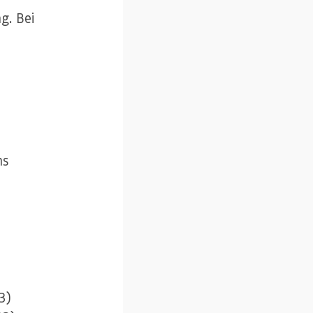
g. Bei
ns
3)