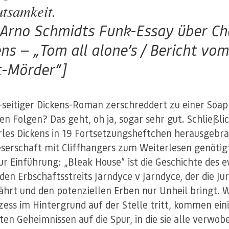
tsamkeit.
 Arno Schmidts Funk-Essay über Ch
ns — „Tom all alone’s / Bericht vom
t-Mörder“]
-seitiger Dickens-Roman zerschreddert zu einer Soap
en Folgen? Das geht, oh ja, sogar sehr gut. Schließli
rles Dickens in 19 Fortsetzungsheftchen herausgebr
eserschaft mit Cliffhangers zum Weiterlesen genötig
ur Einführung: „Bleak House“ ist die Geschichte des 
en Erbschaftsstreits Jarndyce v Jarndyce, der die Jur
ährt und den potenziellen Erben nur Unheil bringt.
zess im Hintergrund auf der Stelle tritt, kommen ein
gten Geheimnissen auf die Spur, in die sie alle verwobe