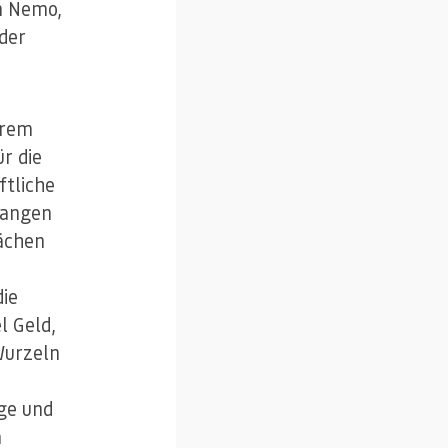
m Nemo,
 der
hrem
r die
ftliche
langen
ächen
die
l Geld,
Wurzeln
ge und
m