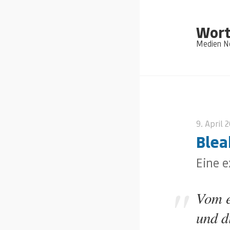
Wort
Medien Ne
9. April 
Blea
Eine e
Vom e
und d