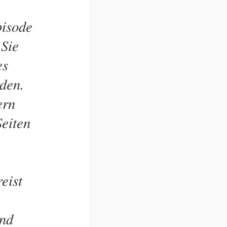
pisode
 Sie
es
den.
ern
eiten
eist
und