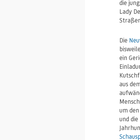
die jun
Lady De
Straßen
Die
Neu
bisweil
ein Ger
Einladu
Kutschf
aus dem
aufwänd
Mensche
um den 
und die
Jahrhun
Schausp