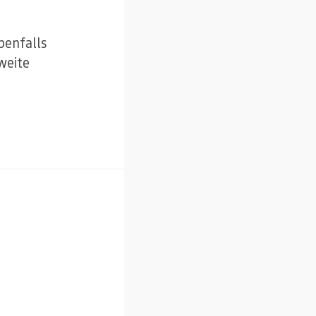
benfalls
weite