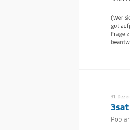
(Wer si
gut auf
Frage z
beantwo
31. Deze
3sat
Pop a