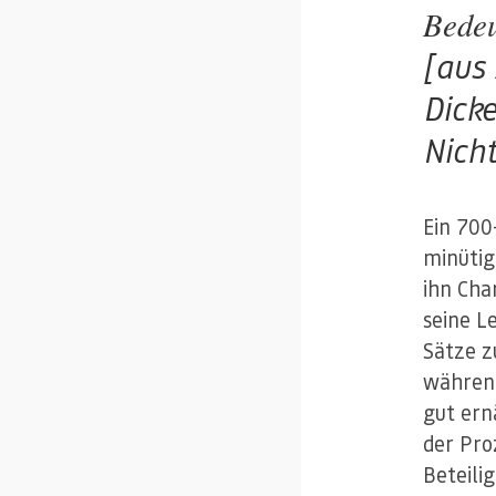
Bedeu
[aus
Dicke
Nich
Ein 700
minütig
ihn Cha
seine L
Sätze z
während
gut ern
der Pro
Beteili