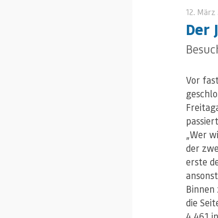
12. März
Der 
Besuc
Vor fas
geschlo
Freitag
passier
„Wer wi
der zwe
erste d
ansonst
Binnen 
die Sei
4.461 i