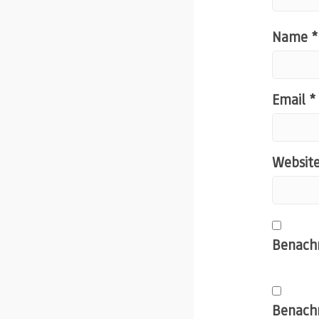
Name
*
Email
*
Websit
Benachr
Benachr