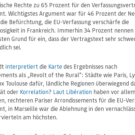
ische Rechte zu 65 Prozent für den Verfassungsvert
t. Wichtigstes Argument war für 46 Prozent der Ne
die Befürchtung, die EU-Verfassung verschärfe die
losigkeit in Frankreich. Immerhin 34 Prozent nennen 
sten Grund für ein, dass der Vertragstext sehr schwe
lich sei.
ldt
interpretiert
die
Karte
des Ergebnisses nach
ments als „Revolt of the Rural“: Städte wie Paris, L
x Toulouse dafür, ländliche Regionen überwiegend d
tät oder
Korrelation
?
Laut Libération
haben vor allem
en, rechteren Pariser Arrondissements für die EU-Ve
t, in Marseille war die Ablehnung in den vernachläs
rvierteln am höchsten.