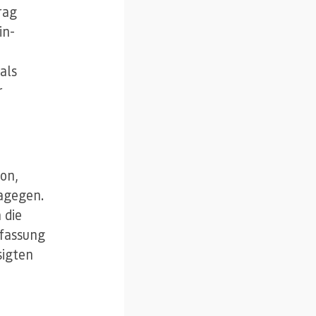
rag
in-
als
r
yon,
agegen.
 die
rfassung
sigten