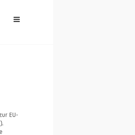
zur EU-
).
e