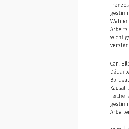
französ
gestimm
Wähler 
Arbeits
wichtig
verständ
Carl Bi
Départe
Bordeau
Kausali
reicher
gestimm
Arbeite