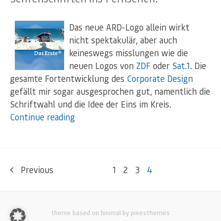
Das neue ARD-Logo allein wirkt
nicht spektakulär, aber auch
keineswegs misslungen wie die
neuen Logos von
ZDF
oder
Sat.1
. Die
gesamte Fortentwicklung des
Corporate Design
gefällt mir sogar ausgesprochen gut, namentlich die
Schriftwahl und die Idee der Eins im Kreis.
Continue reading
Previous
1
2
3
4
theme based on hinimal by pixesthemes