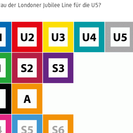
rau der Londoner Jubilee Line für die U5?