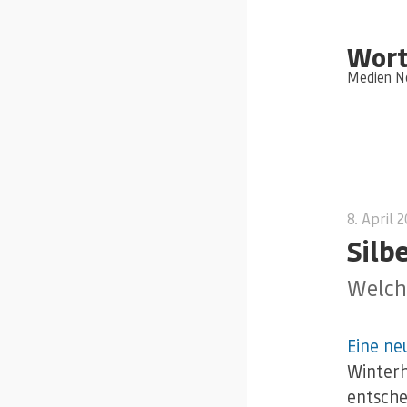
Wort
Medien Ne
8. April 
Silbe
Welch
Eine ne
Winterh
entsche