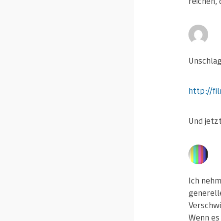
reichen, 
Unschla
http://f
Und jetzt
Ich nehm
generell
Verschwö
Wenn es 