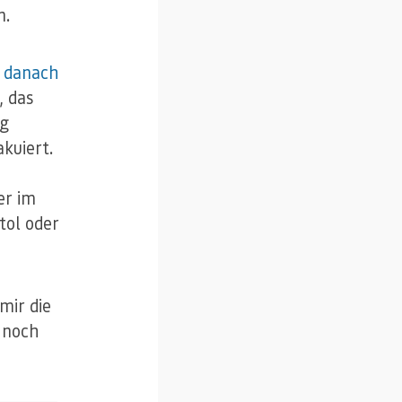
n.
e danach
, das
ng
kuiert.
er im
tol oder
mir die
 noch