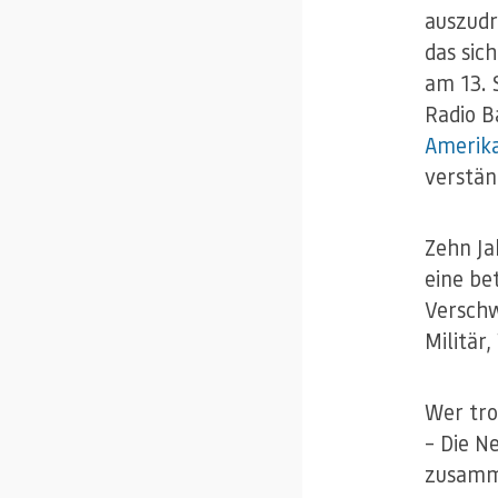
auszudr
das sic
am 13. 
Radio B
Amerika
verstän
Zehn Ja
eine be
Verschw
Militär
Wer tro
– Die N
zusamme