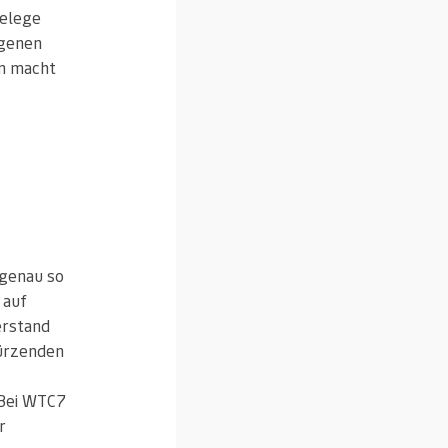
belege
igenen
rn macht
t genau so
 auf
erstand
türzenden
 Bei WTC7
r