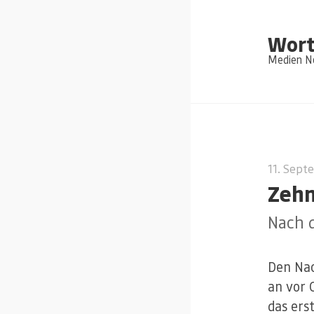
Wort
Medien Ne
11. Sept
Zehn
Nach 
Den Nac
an vor 
das ers