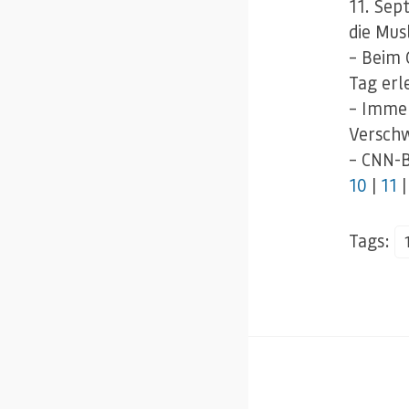
11. Sep
die Mus
– Beim 
Tag erl
– Imme
Verschw
– CNN-B
10
|
11
Tags: