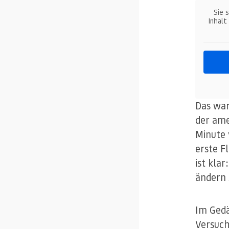
Sie 
Inhalt
Das war
der ame
Minute 
erste F
ist kla
ändern s
Im Gedä
Versuch