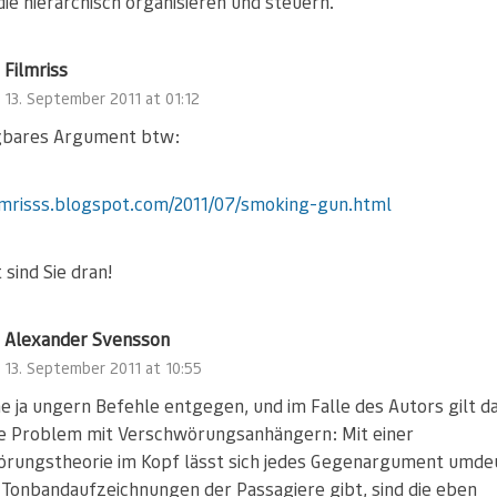
die hierarchisch organisieren und steuern.
Filmriss
13. September 2011 at 01:12
gbares Argument btw:
ilmrisss.blogspot.com/2011/07/smoking-gun.html
 sind Sie dran!
Alexander Svensson
13. September 2011 at 10:55
e ja ungern Befehle entgegen, und im Falle des Autors gilt d
e Problem mit Verschwörungsanhängern: Mit einer
rungstheorie im Kopf lässt sich jedes Gegenargument umde
Tonbandaufzeichnungen der Passagiere gibt, sind die eben