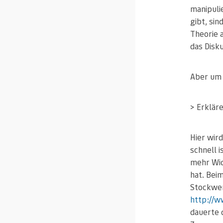
manipuli
gibt, sin
Theorie 
das Disk
Aber um 
> Erkläre
Hier wird
schnell 
mehr Wid
hat. Bei
Stockwer
http://w
dauerte 