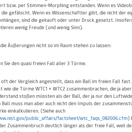
ert bzw. per Stimmen-Morphing entstanden. Wenn es Video
d die gefälscht. Wenn es Wissenschaftler gibt, die nicht der e
anhängen, sind die gekauft oder unter Druck gesetzt. Insofe
utieren wenig Freude (und wenig Sinn).
die Äußerungen nicht so im Raum stehen zu lassen:
n Sie den quasi freien Fall aller 3 Türme.
 oft der Vergleich angestellt, dass ein Ball im freien Fall fas
ist wie die Türme WTC1 + WTC2 zusammenbrachen, die ja aber
erstand stoßen müssten als der Ball, der ja nur den Luftwid
m Ball muss man aber auch nicht den Impuls der zusammens
ke einkalkulieren. (Siehe auch
ww.nist.gov/public_affairs/factsheet/wtc_faqs_082006.cfm
)
der Zusammenbruch deutlich länger als der freie Fall, weil de