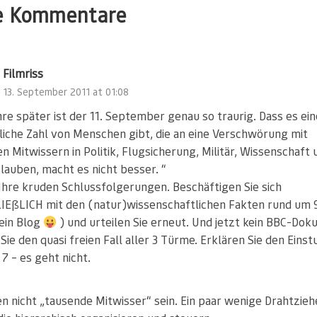
e Kommentare
Filmriss
13. September 2011 at 01:08
hre später ist der 11. September genau so traurig. Dass es ein
liche Zahl von Menschen gibt, die an eine Verschwörung mit
 Mitwissern in Politik, Flugsicherung, Militär, Wissenschaft 
lauben, macht es nicht besser. “
 Ihre kruden Schlussfolgerungen. Beschäftigen Sie sich
EßLICH mit den (natur)wissenschaftlichen Fakten rund um 9
ein Blog
) und urteilen Sie erneut. Und jetzt kein BBC-Dok
Sie den quasi freien Fall aller 3 Türme. Erklären Sie den Eins
7 – es geht nicht.
n nicht „tausende Mitwisser“ sein. Ein paar wenige Drahtzieh