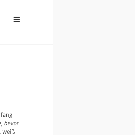
nfang
e,
bevor
, weiß