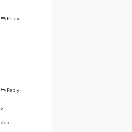
Reply
Reply
as
uten.