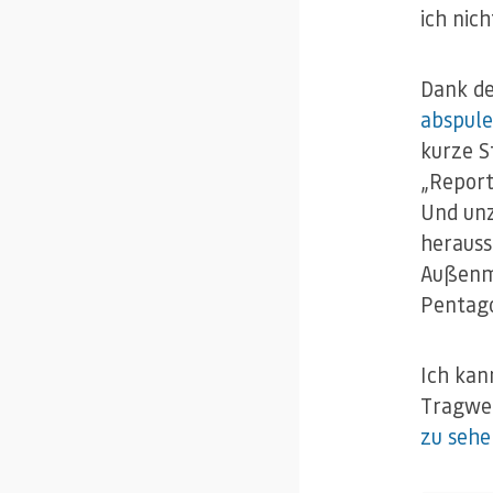
ich nic
Dank de
abspul
kurze S
„Report
Und unz
herauss
Außenmi
Pentag
Ich kan
Tragwei
zu sehe