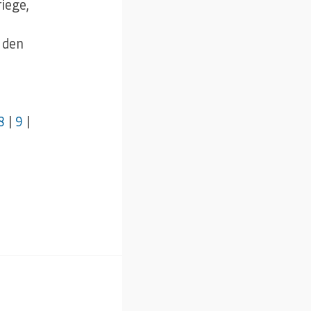
iege,
e den
8
|
9
|