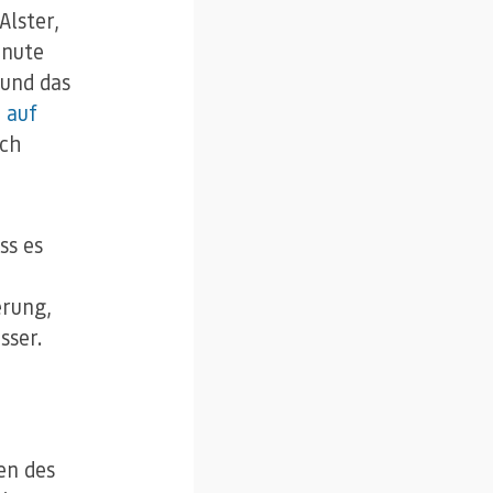
lster,
inute
 und das
d
auf
ach
ss es
erung,
sser.
en des