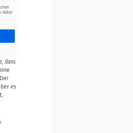
ichen
s dabei
, dass
eine
 Der
aber es
t,
e