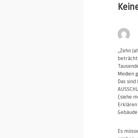
Kein
„Zehn Ja
beträcht
Tausenden
Medien g
Das sind
AUSSCHLI
(siehe m
Erklären 
Gebäude 
Es müsse