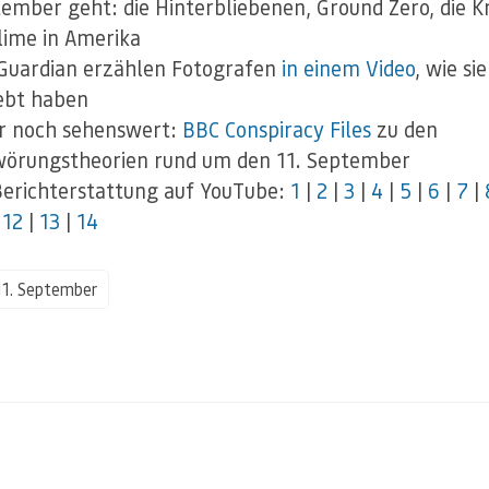
tember geht: die Hinterbliebenen, Ground Zero, die Kr
lime in Amerika
Guardian erzählen Fotografen
in einem Video
, wie si
ebt haben
r noch sehenswert:
BBC Conspiracy Files
zu den
örungstheorien rund um den 11. September
erichterstattung auf YouTube:
1
|
2
|
3
|
4
|
5
|
6
|
7
|
|
12
|
13
|
14
11. September