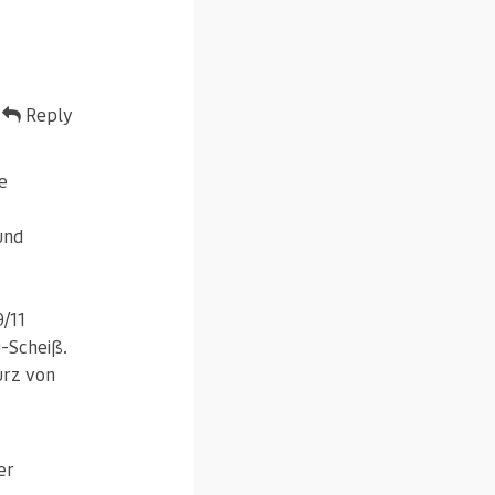
Reply
e
und
/11
u-Scheiß.
turz von
er