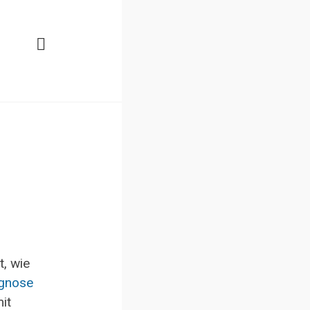
, wie
ognose
it