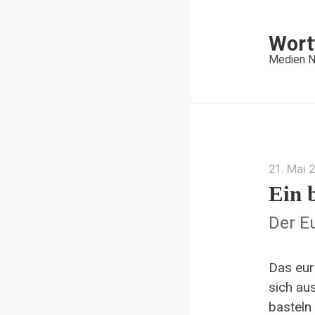
Wort
Medien N
21. Mai 
Ein 
Der E
Das eur
sich au
basteln