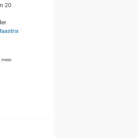
en 20
der
aastrix
t mein