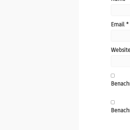
Email
*
Websit
Benachr
Benachr