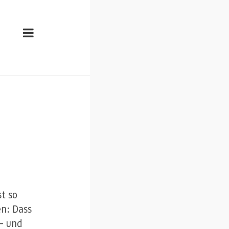
st so
en: Dass
– und