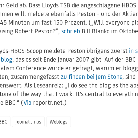
hr Geld ab. Dass Lloyds TSB die angeschlagene HBOS
men will, meldete ebenfalls Peston – und der Aktie
n 45 Minuten um fast 150 Prozent. („Will everyone pl
aising Robert Peston?“,
schrieb
Bill Blanko im Oktobe
yds-HBOS-Scoop meldete Peston übrigens zuerst
in 
blog
, das es seit Ende Januar 2007 gibt. Auf der BBC
nalism Conference wurde er gefragt, warum er blogg
ten, zusammengefasst
zu finden bei Jem Stone
, sind
nswert. Als Leseanreiz: „I do see the blog as the ab
tone of the way that I work. It’s central to everythin
he BBC.“ (
Via
reportr.net.)
BBC
Journalismus
Weblogs