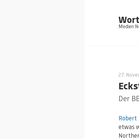
Wort
Medien Ne
27. Nov
Ecks
Der B
Robert
etwas w
Norther