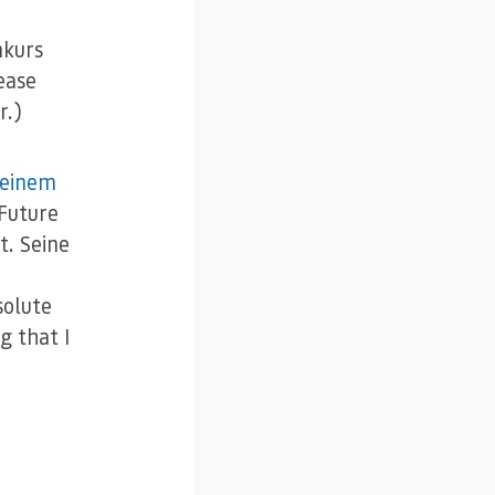
nkurs
ease
r.)
seinem
 Future
t. Seine
solute
g that I