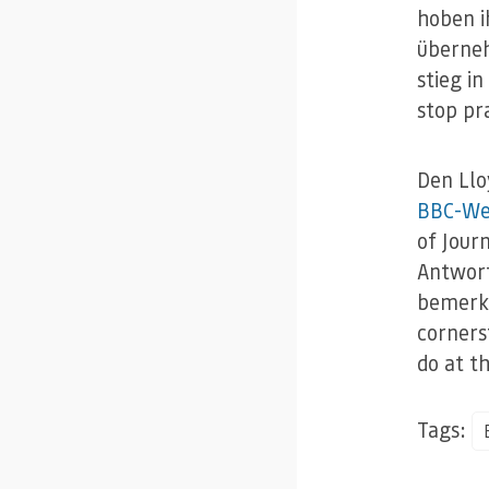
hoben i
überneh
stieg i
stop pr
Den Llo
BBC-We
of Jour
Antwor
bemerke
corners
do at t
Tags: