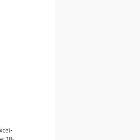
xcel-
er 18-