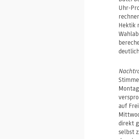
Uhr-Pro
rechner
Hektik 
Wahlabe
bereche
deutlic
Nachtra
Stimmen
Montag 
verspro
auf Fre
Mittwoc
direkt 
selbst 