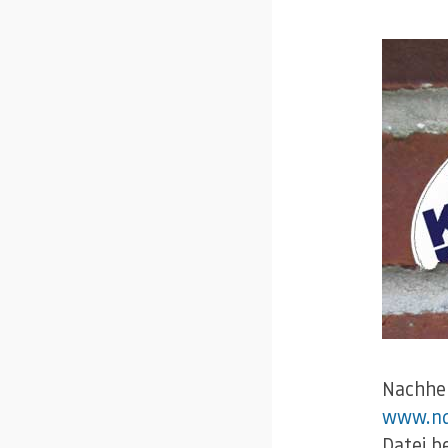
Nachhe
www.nd
Datei b