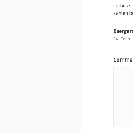
selbes sc
zahlen b
Buergers
24. Februa
Comme