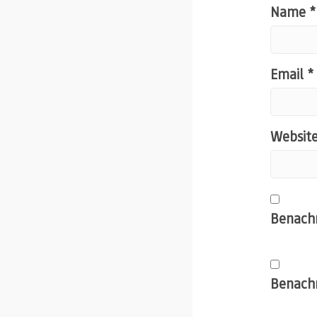
Name
*
Email
*
Websit
Benachr
Benachr