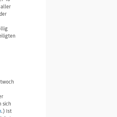
aller
 der
llig
iligten
m
ttwoch
er
 sich
n
.) Ist