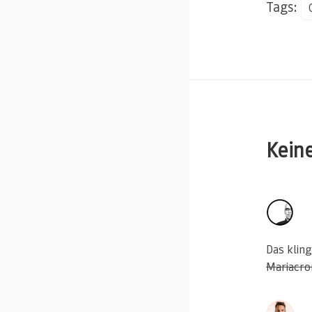
Tags:
Kein
Das klin
Mariacro