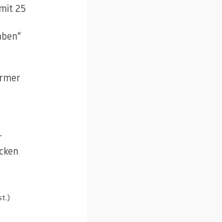
 mit 25
aben“
ärmer
r
ecken
st.)