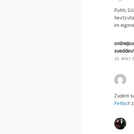
Puhh, Gl
heutzuta
im eigen
onlinejo
sueddeut
26. März 
Zudem sc
Fetisch
z