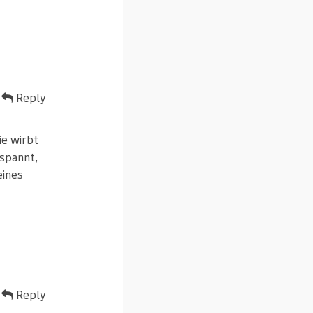
Reply
ie wirbt
espannt,
eines
Reply