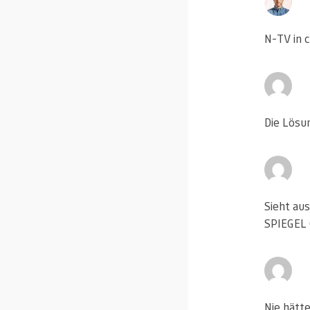
N-TV in 
Die Lösu
Sieht au
SPIEGEL
Nie hätte