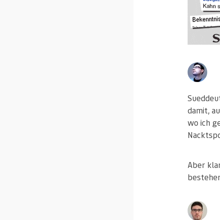
Sueddeut
damit, au
wo ich g
Nacktspo
Aber klar
bestehen