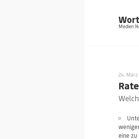
Wort
Medien Ne
24. März
Rate
Welche
Unte
weniger
eine zu