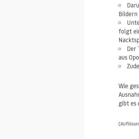
Daru
Bildern
Unte
folgt e
Nacktsp
Der 
aus Opo
Zude
Wie gesa
Ausnahm
gibt es
(Auflösun