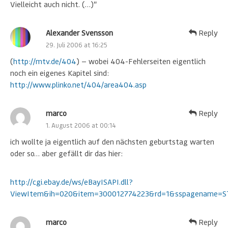
Vielleicht auch nicht. (…)“
Alexander Svensson
Reply
29. Juli 2006 at 16:25
(
http://mtv.de/404
) — wobei 404-Fehlerseiten eigentlich
noch ein eigenes Kapitel sind:
http://www.plinko.net/404/area404.asp
marco
Reply
1. August 2006 at 00:14
ich wollte ja eigentlich auf den nächsten geburtstag warten
oder so… aber gefällt dir das hier:
http://cgi.ebay.de/ws/eBayISAPI.dll?
ViewItem&ih=020&item=300012774223&rd=1&sspagename
marco
Reply