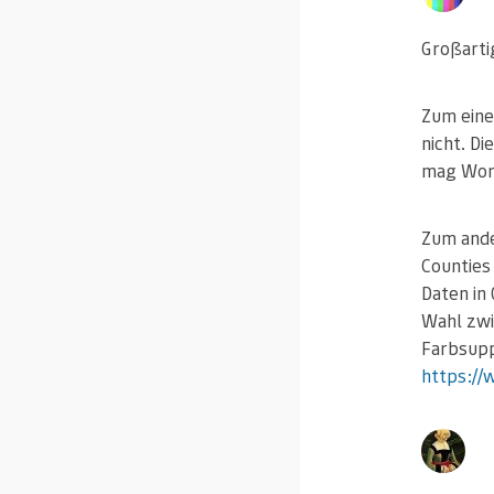
Großarti
Zum eine
nicht. D
mag Worl
Zum ande
Counties
Daten in
Wahl zwi
Farbsupp
https://