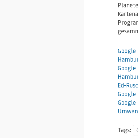
Planete
Kartena
Program
gesamme
Google
Hambur
Google 
Hamburg
Ed-Rusc
Google 
Google 
Umwand
Tags: