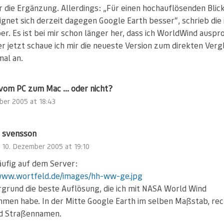
r die Ergänzung. Allerdings: „Für einen hochauflösenden Blic
ignet sich derzeit dagegen Google Earth besser“, schrieb die 
r. Es ist bei mir schon länger her, dass ich WorldWind auspr
er jetzt schaue ich mir die neueste Version zum direkten Verg
mal an.
 vom PC zum Mac ... oder nicht?
ber 2005 at 18:43
svensson
10. Dezember 2005 at 19:10
äufig auf dem Server:
www.wortfeld.de/images/hh-ww-ge.jpg
rgrund die beste Auflösung, die ich mit NASA World Wind
men habe. In der Mitte Google Earth im selben Maßstab, rec
d Straßennamen.