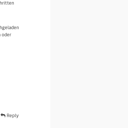
hritten
chgeladen
m oder
Reply