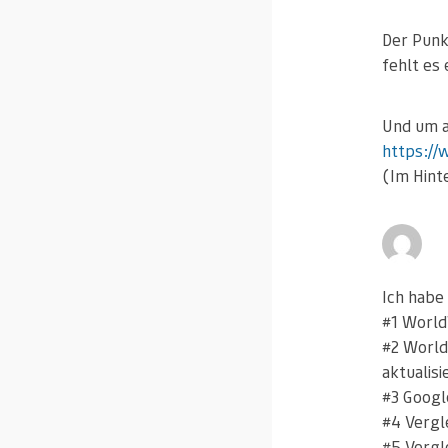
Der Punk
fehlt es
Und um a
https://
(Im Hint
Ich habe
#1 World
#2 World
aktualisi
#3 Googl
#4 Vergl
#5 Vergl