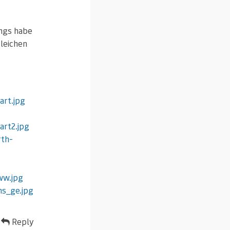
ings habe
gleichen
art.jpg
art2.jpg
rth-
ww.jpg
ns_ge.jpg
Reply