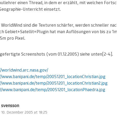
hullehrer einen Thread, in dem er erzählt, mit welchen Fortsc
 Geographie-Unterricht einsetzt.
 WorldWind sind die Texturen schärfer, werden schneller na
ach Gebiet+Satellit+Plugin hat man Auflösungen von bis zu 1
15m pro Pixel.
gefertigte Screenshots (vom 01.12.2005) siehe unten[2-4].
//worldwind.arc.nasa.gov/
//www.banipani.de/temp/20051201_locationChristian.jpg
//www.banipani.de/temp/20051201_locationChristian2.jpg
://www.banipani.de/temp/20051201_locationPhaedra.jpg
svensson
10. Dezember 2005 at 18:25