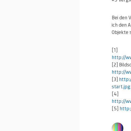
Bei den 
ich den 
Objekte s
[1]
http://w
[2] Bild
http://w
[3]
http:
start.jpg
[4]
http://w
[5]
http: