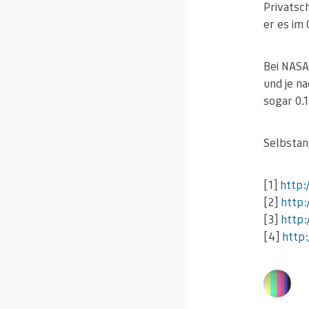
Privatsc
er es im
Bei NASA
und je n
sogar 0.
Selbstan
[1]
http:
[2]
http:
[3]
http:
[4]
http