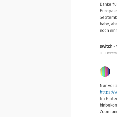
Danke fü
Europa e
Septembe
habe, ab
noch ein
switch -
10. Dezem
Nur vorl
https://
Im Hinte
hinbekom
Zoom un