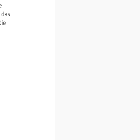
e
 das
die