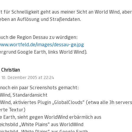
t für Schnelligkeit geht aus meiner Sicht an World Wind, aber
 eben an Auflösung und Straßendaten.
uch die Region Dessau zu würdigen:
www.wortfeld.de/images/dessau-ge.jpg
ergrund Google Earth, links World Wind).
Christian
10. Dezember 2005 at 22:24
 noch ein paar Screenshots gemacht:
Wind, Standardansicht
Wind, aktiviertes Plugin „GlobalClouds“ (etwa alle 3h servers
erte Textur)
e Earth, sieht gegen WorldWind erbärmlich aus
eichsbild „White Plains“ aus WorldWind
eichsbild „White Plains“ aus Google Earth