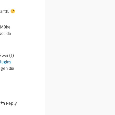
arth.
e Mühe
ber da
zwei (!)
lugins
egen die
Reply