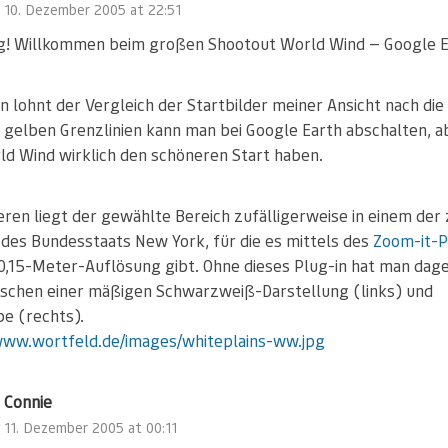
10. Dezember 2005 at 22:51
g! Willkommen beim großen Shootout World Wind — Google E
n lohnt der Vergleich der Startbilder meiner Ansicht nach di
ie gelben Grenzlinien kann man bei Google Earth abschalten, a
d Wind wirklich den schöneren Start haben.
ren liegt der gewählte Bereich zufälligerweise in einem der 
 des Bundesstaats New York, für die es mittels des
Zoom-it-P
 0,15-Meter-Auflösung gibt. Ohne dieses Plug-in hat man dag
schen einer mäßigen Schwarzweiß-Darstellung (links) und
e (rechts).
www.wortfeld.de/images/whiteplains-ww.jpg
Connie
11. Dezember 2005 at 00:11