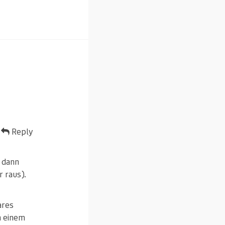
Reply
 dann
r raus).
ares
n einem