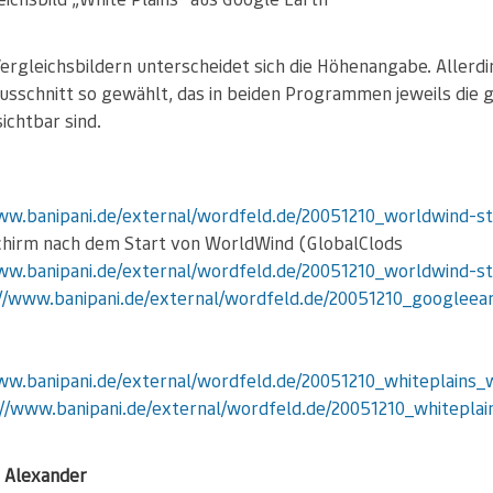
Vergleichsbildern unterscheidet sich die Höhenangabe. Allerd
Ausschnitt so gewählt, das in beiden Programmen jeweils die 
ichtbar sind.
ww.banipani.de/external/wordfeld.de/20051210_worldwind-st
schirm nach dem Start von WorldWind (GlobalClods
ww.banipani.de/external/wordfeld.de/20051210_worldwind-st
//www.banipani.de/external/wordfeld.de/20051210_googleea
ww.banipani.de/external/wordfeld.de/20051210_whiteplains_
//www.banipani.de/external/wordfeld.de/20051210_whiteplai
Alexander