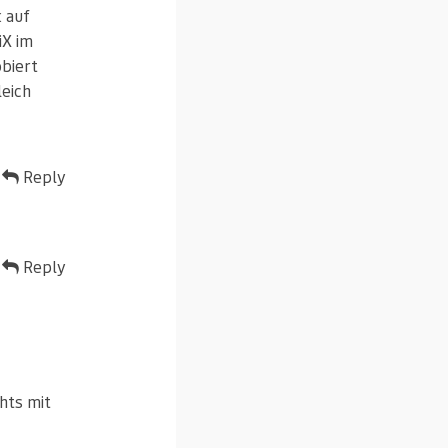
k auf
iX im
obiert
leich
Reply
Reply
hts mit