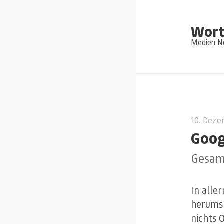
Wort
Medien Ne
10. Dez
Goog
Gesam
In alle
herumsp
nichts O