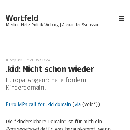
Wortfeld
Medien Netz Politik Weblog | Alexander Svensson
4. September 2005
/ 13:24
.kid: Nicht schon wieder
Europa-Abgeordnete fordern
Kinderdomain.
Euro MPs call for .kid domain
(
via
(void*)).
Die “kindersichere Domain” ist für mich ein
Paradebeispiel
dafür, was herauskommt, wenn