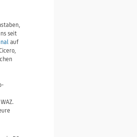
hstaben,
ns seit
onal
auf
icero,
schen
o-
 WAZ.
eure