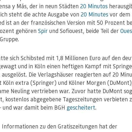
ensa y Más, der in neun Städten
20 Minutos
herausgib
ich steht die achte Ausgabe von
20 Minutes
vor dem 
ed ist an der französischen Version mit 50 Prozent bet
rozent gehören
Spir
und Sofiouest, beide Teil der
Oues
-Gruppe.
tte sich Schibsted mit 1,8 Millionen Euro auf den de
ewagt und in Köln einen heftigen Kampf mit Springe
ausgelöst. Die Verlagshäuser reagierten auf 20 Min
t Köln extra (Springer) und Kölner Morgen (DuMont),
ame Neuling vertrieben war. Zuvor hatte DuMont so
t, kostenlos abgegebene Tageszeitungen verbieten 
— und war damit beim BGH
gescheitert
.
 Informationen zu den Gratiszeitungen hat der