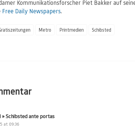
amer Kommunikationsforscher Piet Bakker auf sein
e
Free Daily Newspapers
.
Gratiszeitungen
Metro
Printmedien
Schibsted
mmentar
 » Schibsted ante portas
05 at 09:36