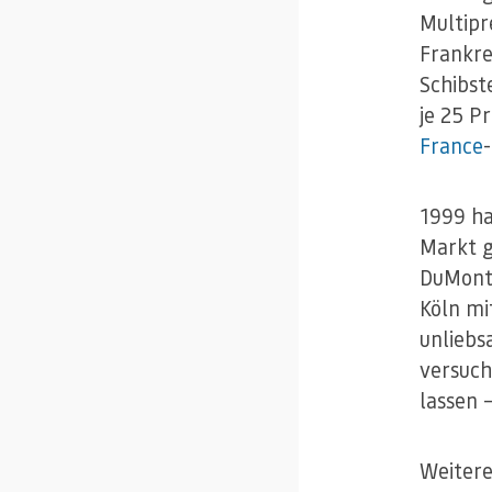
Multipr
Frankre
Schibst
je 25 P
France
1999 ha
Markt g
DuMont 
Köln mi
unliebs
versuch
lassen 
Weitere