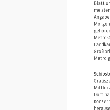
Blatt u
meisten
Angaben
Morgenz
gehöre
Metro-A
Landkar
Großbri
Metro g
Schibst
Gratisz
Mittler
Dort ha
Konzer
herausg