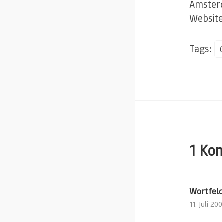
Amsterd
Websit
Tags:
1 Ko
Wortfeld
11. Juli 20