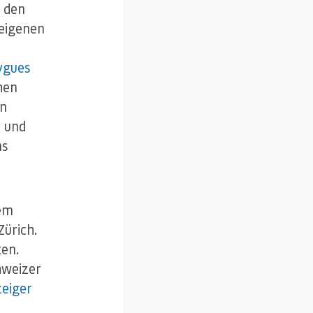
t den
 eigenen
ygues
hen
en
r und
ns
dem
ürich.
ten.
hweizer
eiger