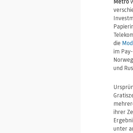
Metro
w
verschi
Invest
Papieri
Telekom
die
Mod
im Pay-
Norwege
und Russ
Ursprün
Gratisz
mehrere
ihrer Z
Ergebni
unter a