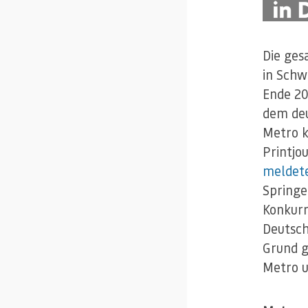
Die ge
in Schw
Ende 20
dem deu
Metro k
Printjo
meldet
Springe
Konkur
Deutsch
Grund g
Metro u