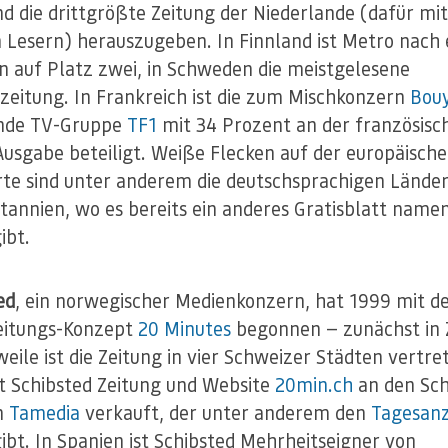
nd die drittgrößte Zeitung der Niederlande (dafür mi
 Lesern) herauszugeben. In Finnland ist Metro nach
 auf Platz zwei, in Schweden die meistgelesene
eitung. In Frankreich ist die zum Mischkonzern
Bou
nde TV-Gruppe
TF1
mit 34 Prozent an der französisc
usgabe beteiligt. Weiße Flecken auf der europäisch
te sind unter anderem die deutschsprachigen Lände
tannien, wo es bereits ein anderes Gratisblatt name
ibt.
ed
, ein norwegischer Medienkonzern, hat 1999 mit 
eitungs-Konzept
20 Minutes
begonnen — zunächst in Z
weile ist die Zeitung in vier Schweizer Städten vertre
t Schibsted Zeitung und Website
20min.ch
an den Sc
n
Tamedia
verkauft, der unter anderem den
Tagesanz
ibt. In Spanien ist Schibsted Mehrheitseigner von