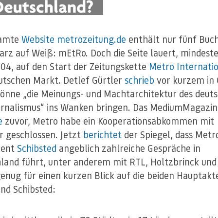
samte
Website metrozeitung.de
enthält nur fünf Buc
arz auf Weiß: mEtRo. Doch die Seite lauert, mindeste
04, auf den Start der Zeitungskette
Metro Internati
tschen Markt. Detlef Gürtler
schrieb
vor kurzem in C
önne „die Meinungs- und Machtarchitektur des deut
urnalismus“ ins Wanken bringen. Das MediumMagazin
e
zuvor, Metro habe ein Kooperationsabkommen mit
r geschlossen. Jetzt
berichtet
der Spiegel, dass Metr
rent
Schibsted
angeblich zahlreiche Gespräche in
land führt, unter anderem mit RTL, Holtzbrinck und
enug für einen kurzen Blick auf die beiden Hauptakt
nd Schibsted: