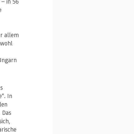
 — in 56
e
r allem
wohl
 Ungarn
as
“. In
len
. Das
sich,
arische