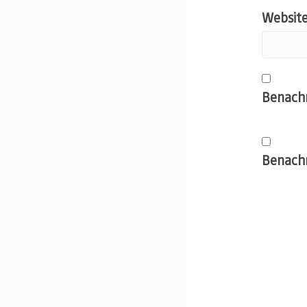
Websit
Benachr
Benachr