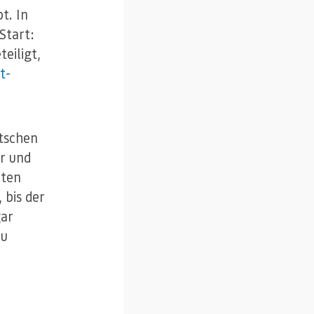
t. In
Start:
eiligt,
t-
utschen
r und
uten
 bis der
gar
zu