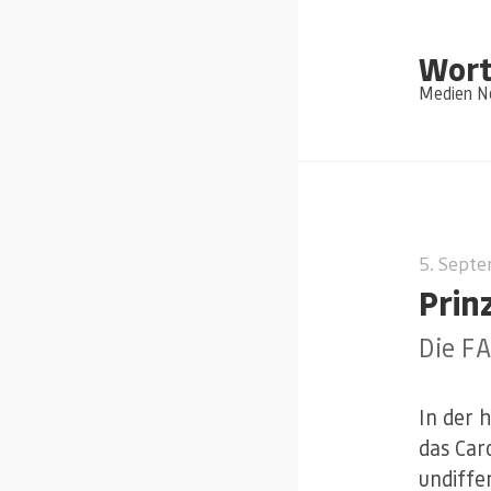
Wort
Medien Ne
5. Sept
Prin
Die FA
In der 
das Car
undiffe