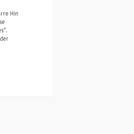
arre Hin
se
s“.
 der