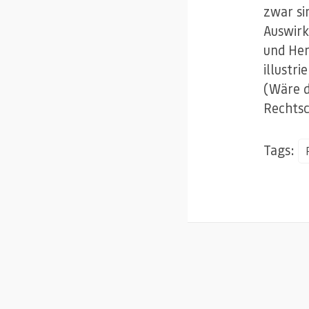
zwar si
Auswirk
und He
illustr
(Wäre d
Rechtsc
Tags: