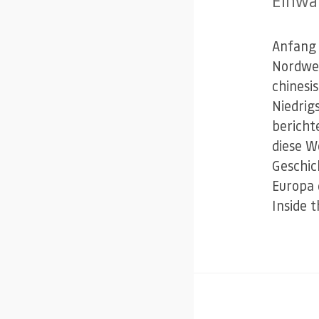
Einwa
Anfang 
Nordwe
chinesi
Niedrig
bericht
diese W
Geschic
Europa 
Inside 