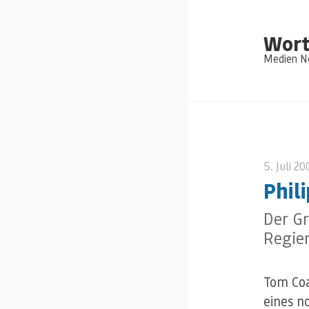
Wort
Medien Ne
5. Juli 2
Phil
Der G
Regie
Tom Coa
eines n