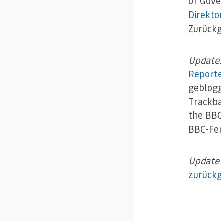
of Gove
Direkto
Zurückg
Update
Reporte
geblogg
Trackbac
the BBC
BBC-Fer
Update 
zurück