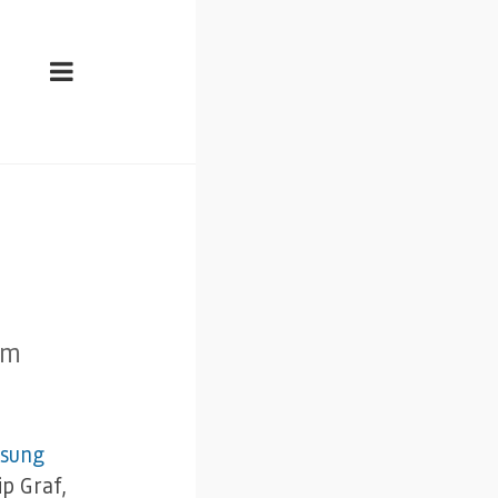
im
sung
ip Graf,