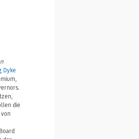
an
g Dyke
remium,
vernors.
tzen,
llen die
 von
 Board