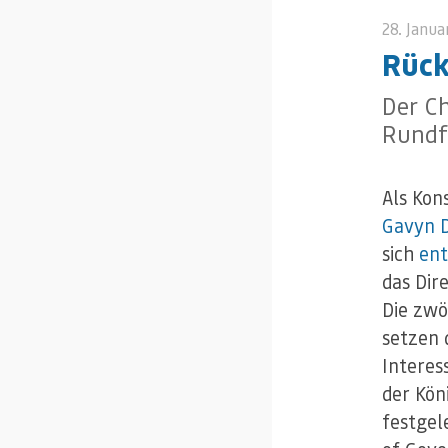
28. Janua
Rück
Der Ch
Rundf
Als Ko
Gavyn D
sich
ent
das Dir
Die zw
setzen 
Interes
der Kön
festgel