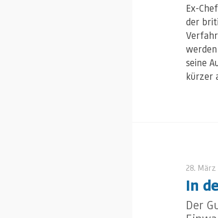
Ex-Chef
der brit
Verfahr
werden 
seine A
kürzer 
28. März
In d
Der G