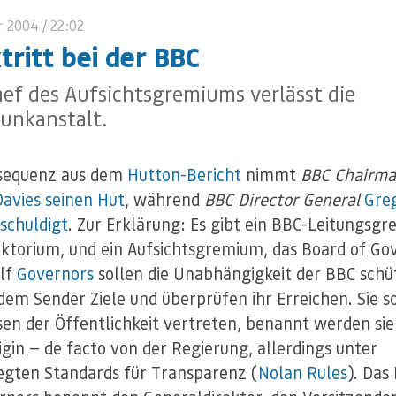
r 2004
/ 22:02
tritt bei der BBC
ef des Aufsichtsgremiums verlässt die
unkanstalt.
nsequenz aus dem
Hutton-Bericht
nimmt
BBC Chairm
avies
seinen Hut
, während
BBC Director General
Gre
schuldigt
. Zur Erklärung: Es gibt ein BBC-Leitungsg
ektorium, und ein Aufsichtsgremium, das Board of Go
ölf
Governors
sollen die Unabhängigkeit der BBC schü
dem Sender Ziele und überprüfen ihr Erreichen. Sie so
sen der Öffentlichkeit vertreten, benannt werden sie
igin — de facto von der Regierung, allerdings unter
egten Standards für Transparenz (
Nolan Rules
). Das