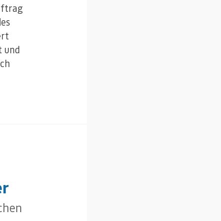
uftrag
des
ert
t und
ich
er
chen