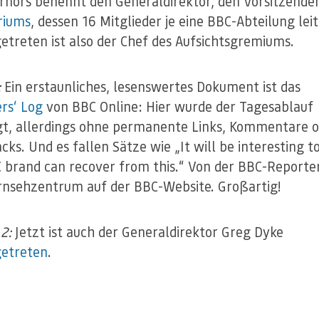
rnors benennt den Generaldirektor, den Vorsitzende
riums
, dessen 16 Mitglieder je eine BBC-Abteilung lei
etreten ist also der Chef des Aufsichtsgremiums.
:
Ein erstaunliches, lesenswertes Dokument ist das
rs‘ Log
von BBC Online: Hier wurde der Tagesablauf
t, allerdings ohne permanente Links, Kommentare 
ks. Und es fallen Sätze wie „It will be interesting to
 brand can recover from this.“ Von der BBC-Reporte
nsehzentrum auf der BBC-Website. Großartig!
2:
Jetzt ist auch der Generaldirektor Greg Dyke
getreten
.