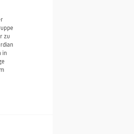
er
Gruppe
r zu
rdian
 in
ge
im