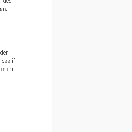
n des
ten.
oder
 see if
rin im