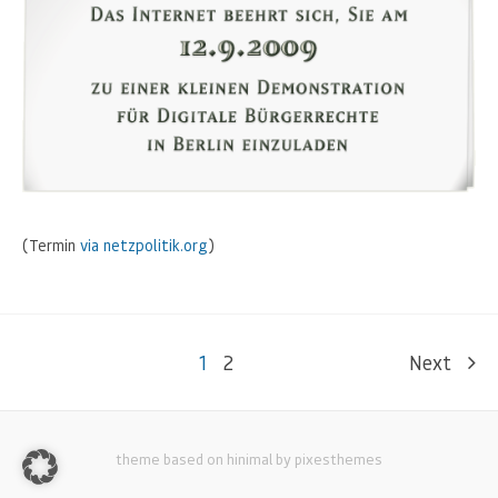
(Termin
via netzpolitik.org
)
1
2
Next
theme based on hinimal by pixesthemes