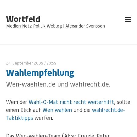
Wortfeld
Medien Netz Politik Weblog | Alexander Svensson
24. September 2009
/ 20:59
Wahlempfehlung
Wen-waehlen.de und wahlrecht.de.
Wem der
Wahl-O-Mat
nicht recht weiterhilft
, sollte
einen Blick auf
Wen wählen
und die
wahlrecht.de-
Taktiktipps
werfen.
Das Wen-wählen-Team (Alvar Freude, Peter