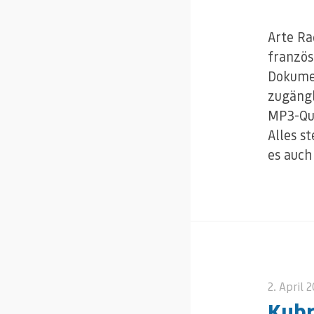
Arte Ra
französ
Dokumen
zugängl
MP3-Qua
Alles s
es auch
2. April 
Kubr