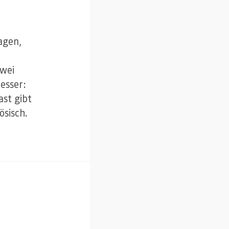
agen,
e
zwei
esser:
ast gibt
ösisch.