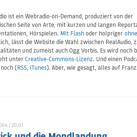
dio ist ein Webradio-on-Demand, produziert von der
ischen Seite von Arte, mit kurzen und langen Report
tationen, Hörspielen.
Mit Flash
oder holpriger
ohn
ich, lässt die Website die Wahl zwischen RealAudio, 
litäten und zumeist auch Ogg Vorbis. Es wird noch b
teht unter
Creative-Commons-Lizenz
. Und einen Podc
 noch (
RSS
,
iTunes
). Aber, wie gesagt, alles auf Franz
2004
/ 20:01
ick und die Mondlandung