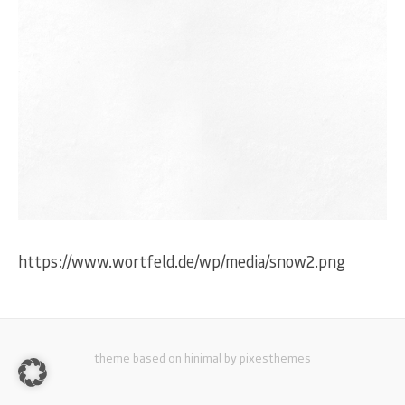
https://www.wortfeld.de/wp/media/snow2.png
theme based on hinimal by pixesthemes