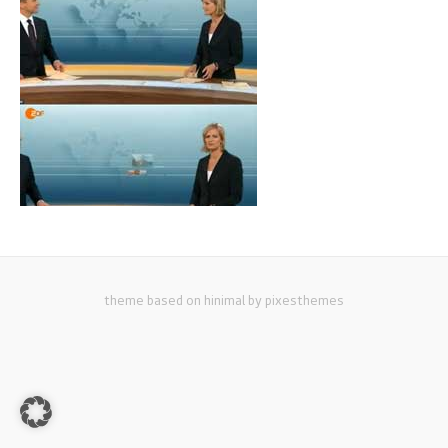
theme based on hinimal by pixesthemes