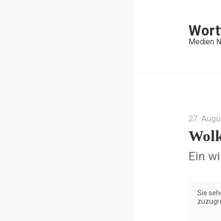
Wort
Medien N
27. Augu
Wolk
Ein w
Sie seh
zuzugre