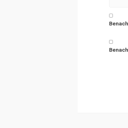
Benach
Benachr