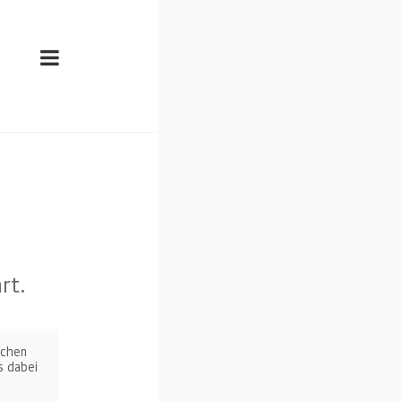
rt.
ichen
s dabei