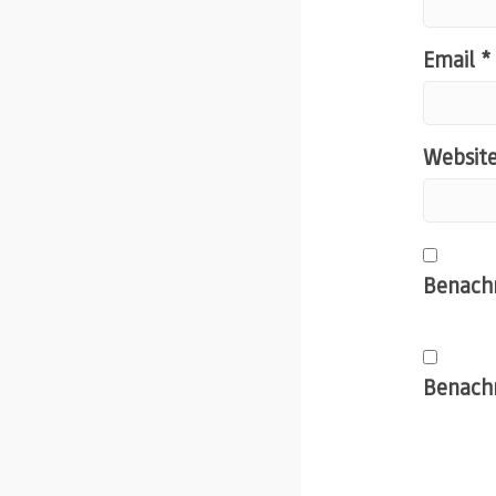
Email
*
Websit
Benachr
Benachr