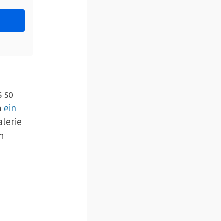
s so
h
ein
lerie
h