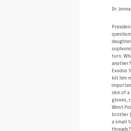
Dr. Jenna
President
questions
daughter
sophomor
turn. Wha
another?
Exodus 3
kill him 
importan
skin of a
gloves, 
West Poi
brother 
a small 
threads?