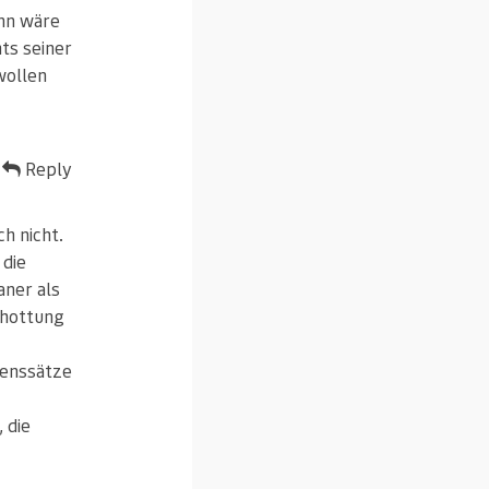
ann wäre
hts seiner
wollen
Reply
h nicht.
 die
aner als
chottung
benssätze
 die