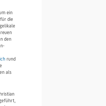
um ein
für die
gelikale
treuen
in den
en-
ich
rund
e
en als
ristian
geführt,