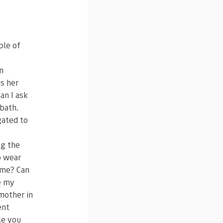
ple of
n
as her
an I ask
bath.
gated to
ng the
o wear
ame? Can
e my
mother in
ent
le you