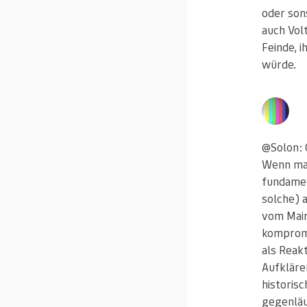
oder son
auch Volt
Feinde, 
würde.
@Solon: 
Wenn man
fundamen
solche) 
vom Main
kompromi
als Reak
Aufklärer
historis
gegenläu