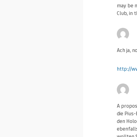
may be m
Club, in 
Ach ja, n
http://w
A propos
die Pius
den Holo
ebenfall
wollten S