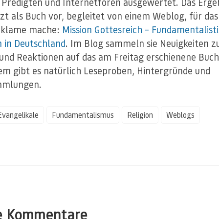
 Predigten und Internetforen ausgewertet. Das Erge
etzt als Buch vor, begleitet von einem Weblog, für das 
eklame mache:
Mission Gottesreich – Fundamentalist
n in Deutschland
. Im Blog sammeln sie Neuigkeiten 
nd Reaktionen auf das am Freitag erschienene Buch
m gibt es natürlich Leseproben, Hintergründe und
mmlungen.
Evangelikale
Fundamentalismus
Religion
Weblogs
e Kommentare