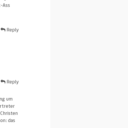
t-Ass
Reply
Reply
ung um
ertreter
 Christen
hon: das