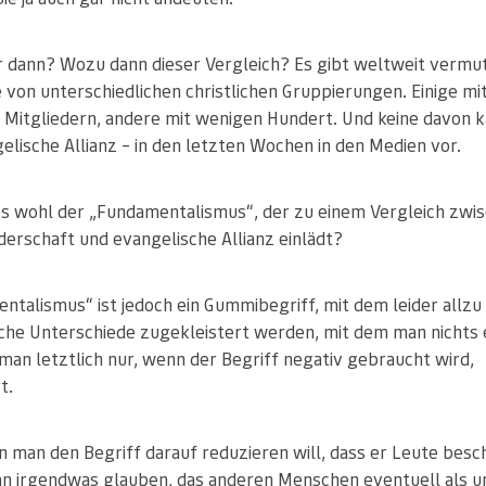
 dann? Wozu dann dieser Vergleich? Es gibt weltweit vermut
 von unterschiedlichen christlichen Gruppierungen. Einige mi
n Mitgliedern, andere mit wenigen Hundert. Und keine davon 
elische Allianz – in den letzten Wochen in den Medien vor.
 es wohl der „Fundamentalismus“, der zu einem Vergleich zwi
derschaft und evangelische Allianz einlädt?
ntalismus“ ist jedoch ein Gummibegriff, mit dem leider allzu
che Unterschiede zugekleistert werden, mit dem man nichts e
man letztlich nur, wenn der Begriff negativ gebraucht wird,
t.
 man den Begriff darauf reduzieren will, dass er Leute besch
 an irgendwas glauben, das anderen Menschen eventuell als 