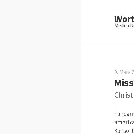
Wort
Medien Ne
9. März 
Miss
Chris
Fundame
amerika
Konsort