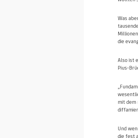
Was aber
tausende
Millione
die evang
Also ist
Pius-Brü
„Fundame
wesentli
mit dem 
diffamier
Und wenn
die fest