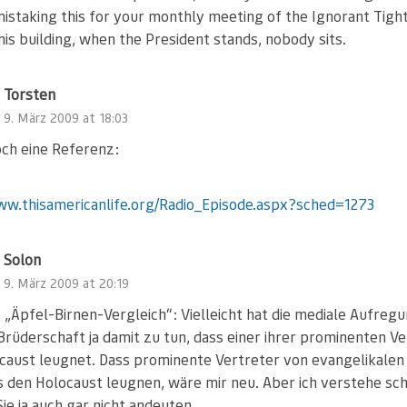
istaking this for your monthly meeting of the Ignorant Tigh
this building, when the President stands, nobody sits.
Torsten
9. März 2009 at 18:03
och eine Referenz:
ww.thisamericanlife.org/Radio_Episode.aspx?sched=1273
Solon
9. März 2009 at 20:19
 „Äpfel-Birnen-Vergleich“: Vielleicht hat die mediale Aufreg
-Brüderschaft ja damit zu tun, dass einer ihrer prominenten V
caust leugnet. Dass prominente Vertreter von evangelikalen
s den Holocaust leugnen, wäre mir neu. Aber ich verstehe sc
ie ja auch gar nicht andeuten.