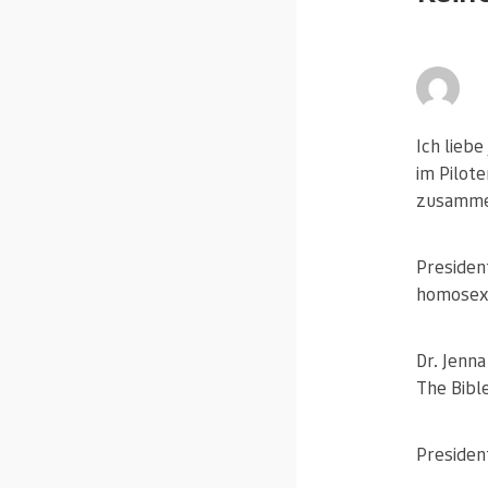
Ich lieb
im Pilote
zusamme
President
homosexu
Dr. Jenna
The Bibl
President