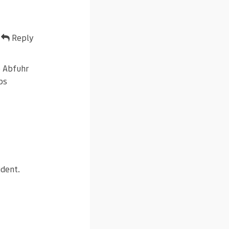
Reply
e Abfuhr
bs
ident.