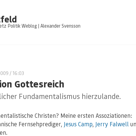
feld
tz Politik Weblog | Alexander Svensson
2009
/ 16:03
ion Gottesreich
tlicher Fundamentalismus hierzulande.
ntalistische Christen? Meine ersten Assoziationen:
nische Fernsehprediger,
Jesus Camp
,
Jerry Falwell
un
en.