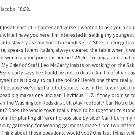
 Jacobs: 18:22.
 Josiah Bartlet: Chapter and verse. I wanted to ask you a cou
 while I have you here. I’m interested in selling my youngest
 into slavery as sanctioned in Exodus 21:7. She’s a Georgetow
e, speaks fluent Italian, always cleared the table when it w
t would a good price for her be? While thinking about that, c
 My Chief of Staff Leo McGarry insists on working on the Sab
5:2 clearly says he should be put to death. Am I morally obli
myself or is it okay to call the police? Here’s one that’s really
t because we’ve got a lot of sports fans in this town: touchi
 dead pig makes one unclean. Leviticus 11:7. If they promise t
can the Washington Redskins still play football? Can Notre D
nt? Does the whole town really have to be together to ston
John for planting different crops side by side? Can I burn my 
family gathering for wearing garments made from two differ
 Think about those questions, would you? One last thing: whi