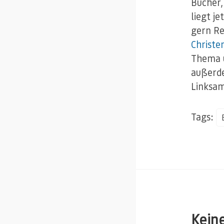
Bücher,
liegt j
gern R
Christe
Thema u
außerde
Linksa
Tags:
Kein