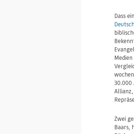
Dass ei
Deutsc
biblisc
Bekennt
Evangel
Medien 
Verglei
wochenl
30.000 
Allianz
Repräse
Zwei ge
Baars, 