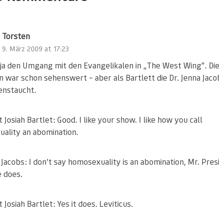
Torsten
9. März 2009 at 17:23
e ja den Umgang mit den Evangelikalen in „The West Wing“. Di
n war schon sehenswert – aber als Bartlett die Dr. Jenna Jaco
nstaucht.
 Josiah Bartlet: Good. I like your show. I like how you call
ality an abomination.
 Jacobs: I don’t say homosexuality is an abomination, Mr. Pres
e does.
 Josiah Bartlet: Yes it does. Leviticus.