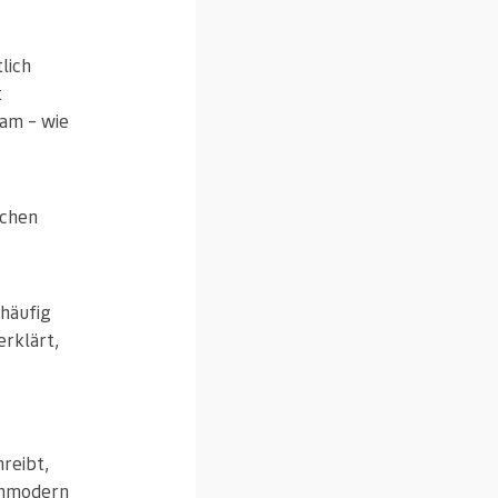
lich
t
kam – wie
schen
 häufig
rklärt,
reibt,
unmodern