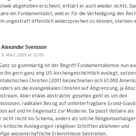
stwie abgehoben erscheint, erklärt er auch wieder nichts. D
aire ein Fundamentalist, weil er für die Verteidigung des Rec
ihm ungestraft öffentlich widersprechen zu können, sterben 
Alexander Svensson
9. März 2009 at 22:09
Ganz so gummiartig ist der Begriff Fundamentalismus nun auc
 ihn gern ganz eng US-kirchengeschichtlich auslegt, setzen
talistischen Christen (2001 bezeichneten sich 61.000 Amerik
anders als die evangelikalen Christen auf Abgrenzung, ja Abs
stream. Aber etwas abstrakter gesehen geht es um den
sslosen, radikalen Bezug auf unhinterfragbare Grund-Glau
tion auf und im Gegensatz zur Moderne. Da passt Voltaire als
 nicht recht ins Schema, anders als solche Religionsanhänger,
ch-kritische Auslegungen religiöser Schriften ablehnen und
fige wissenschaftliche Erkenntnisse bestreiten.