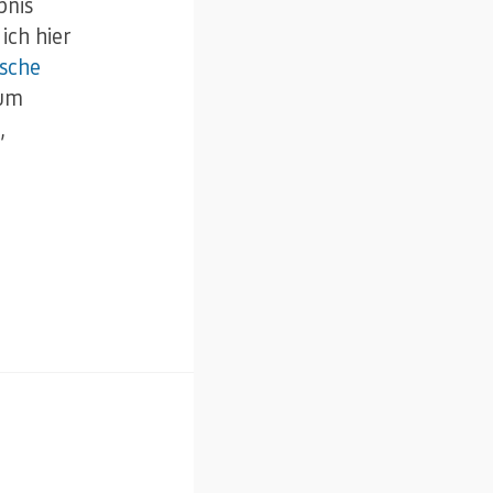
bnis
ich hier
ische
zum
,