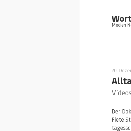
Wort
Medien Ne
20. Dez
Allt
Videos
Der Do
Fiete St
tagessc