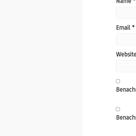
Name
*
Email
*
Websit
Benachr
Benachr