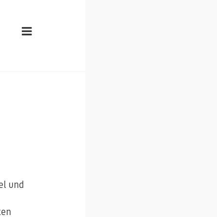
el und
ten