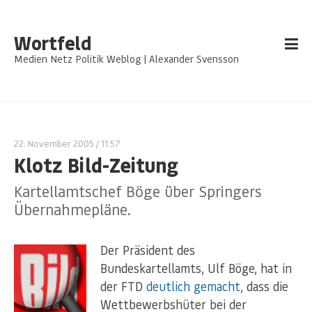
Wortfeld
Medien Netz Politik Weblog | Alexander Svensson
22. November 2005
/ 11:57
Klotz Bild-Zeitung
Kartellamtschef Böge über Springers
Übernahmepläne.
Der Präsident des
Bundeskartellamts, Ulf Böge, hat in
der FTD
deutlich gemacht
, dass die
Wettbewerbshüter bei der