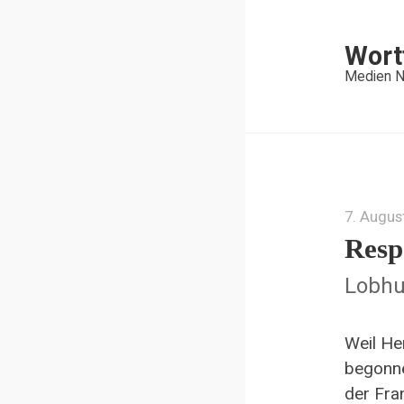
Wort
Medien N
7. Augus
Resp
Lobhu
Weil Her
begonne
der Fra