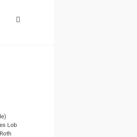
de)
hes Lob
 Roth