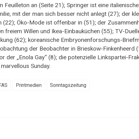
m Feuilleton an (Seite 21); Springer ist eine italienische
lie, mit der man sich besser nicht anlegt (27); der kl
ch (22); Öko-Mode ist offenbar in (51); der Zusammen
n freiem Willen und Ikea-Einbauküchen (55); TV-Duel
rkung (62); koreanische Embryonenforschungs-Brief
eobachtung der Beobachter in Brieskow-Finkenheerd (
r der „Enola Gay“ (8); die potenzielle Linkspartei-Frak
 marvellous Sunday.
FAS
Printmedien
Sonntagszeitung