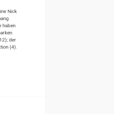
eine Nick
hang
le haben
marken
12); der
tion (4).