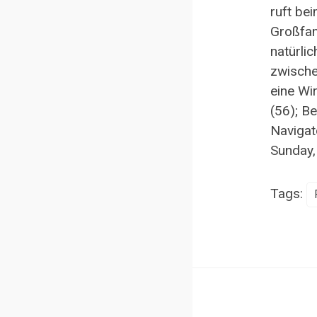
ruft bei
Großfami
natürli
zwische
eine Wi
(56); B
Navigato
Sunday,
Tags: