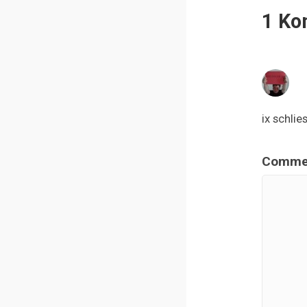
1 Ko
ix schli
Comme