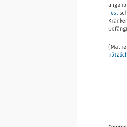
angeno
Test
sch
Kranken
Gefängn
(Mathem
nützlic
Comme