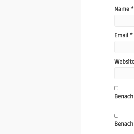
Name
*
Email
*
Websit
Benachr
Benachr