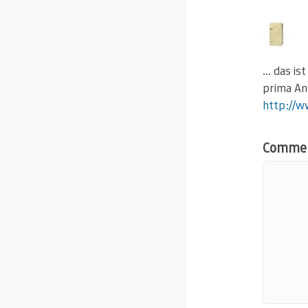
… das is
prima An
http://w
Comme