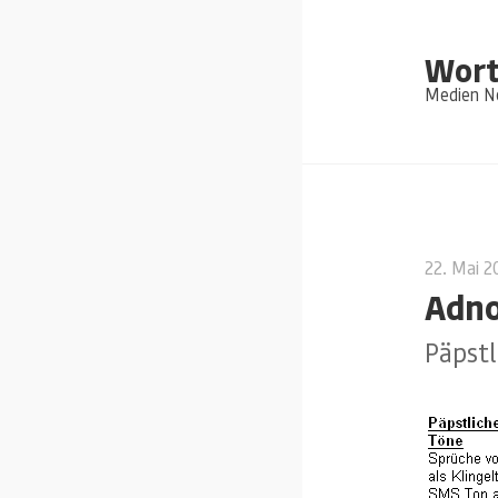
Wort
Medien Ne
22. Mai 
Adn
Päpstl