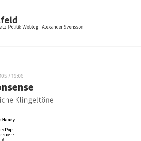
feld
tz Politik Weblog | Alexander Svensson
2005
/ 16:06
onsense
iche Klingeltöne