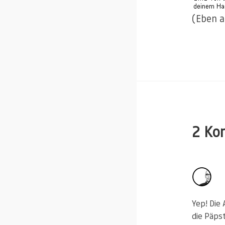
(Eben 
2 Ko
Yep! Die
die Päpst