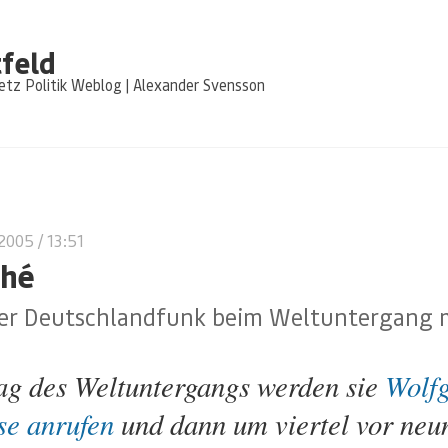
feld
tz Politik Weblog | Alexander Svensson
 2005
/ 13:51
ché
er Deutschlandfunk beim Weltuntergang 
g des Weltuntergangs werden sie
Wolf
se anrufen
und dann um viertel vor neu