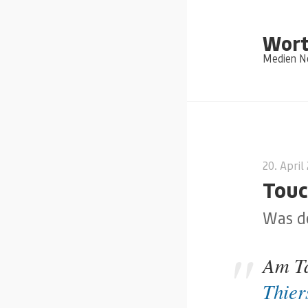
Wort
Medien Ne
20. April
Tou
Was d
Am Ta
Thier