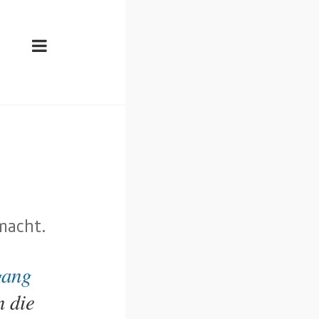
macht.
gang
n die