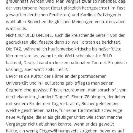
grauenhaft werden wird. Man vergißt zwar so nebenbei, daß
der verstorbene Papst (jetzt plötzlich hochgeachtet im fast
gesamten deutschen Feuilleton) und Kardinal Ratzinger in
wohl allen Bereichen die gleichen Meinungen vertraten, aber
watt solls.
Nicht nur BILD ONLINE, auch die kreischende Seite 1 von der
gedruckten Bild, faselte dann so, wie Torsten es berichtet.
Die TAZ, während ich haufenweise kritische bis haßerfüllte
Kommentare las, wähnte, die Welt scheinbar für BILD
haltend, Deutschland im kurzen nationalen Taumel. Empirisch
unsinnig, aber watt solls, Teil 2.
Bevor es die Kultur der Häme an der postmodernen
Universität und in Feuilletons gab, pflegte man seinen
Gegnern eine gewisse Frist einzuräumen, man sprach oft von
den bekannten „hundert Tagen“. Einem 78jährigen, der lieber
mit seinem Bruder den Tag verbracht, Bücher gelesen und
welche geschrieben hätte, für seine fürchterlich schwierige
neue Aufgabe, die er als gläubiger Christ wie schon manche
Vorgänger nicht ablehnen konnte, wenn er das gewollt
hätte, ein wenig Eingewöhnungszeit zu geben, bevor es auf