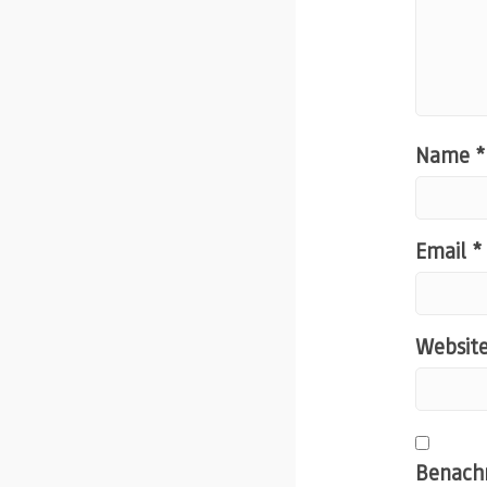
Name
*
Email
*
Websit
Benachr