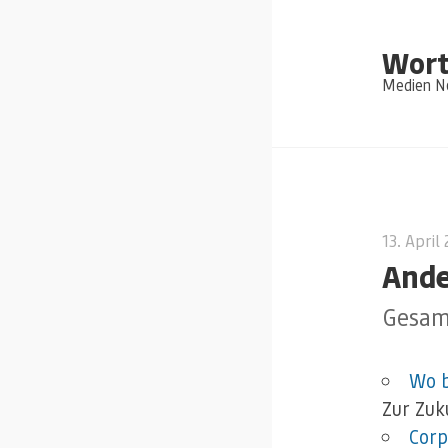
Wort
Medien Ne
13. April
Ande
Gesam
Wo b
Zur Zuk
Corp