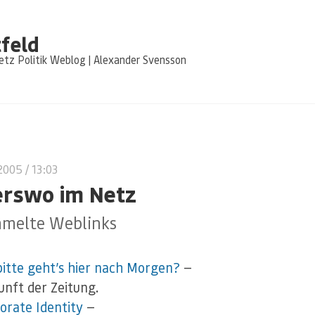
feld
tz Politik Weblog | Alexander Svensson
 2005
/ 13:03
rswo im Netz
melte Weblinks
itte geht’s hier nach Morgen?
—
unft der Zeitung.
orate Identity
—