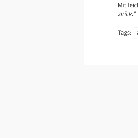
Mit lei
ziríck.“
Tags: