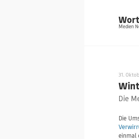
Wort
Medien Ne
31. Okto
Wint
Die Me
Die Ums
Verwir
einmal 