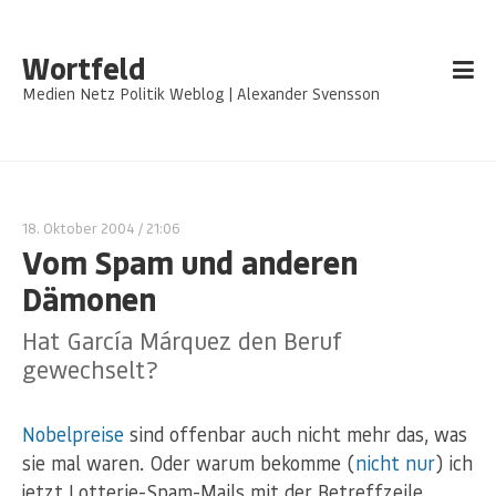
Wortfeld
Medien Netz Politik Weblog | Alexander Svensson
18. Oktober 2004
/ 21:06
Vom Spam und anderen
Dämonen
Hat García Márquez den Beruf
gewechselt?
Nobelpreise
sind offenbar auch nicht mehr das, was
sie mal waren. Oder warum bekomme (
nicht nur
) ich
jetzt Lotterie-Spam-Mails mit der Betreffzeile