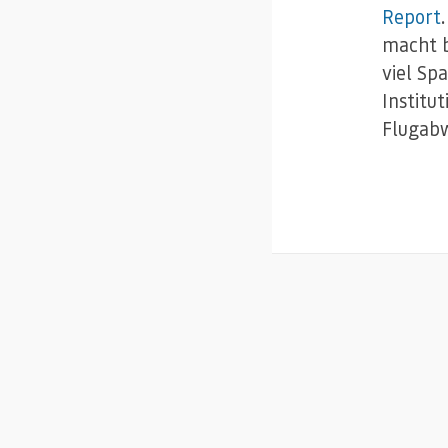
Report
macht b
viel Sp
Institu
Flugabw