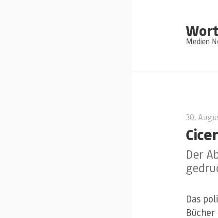
Wort
Medien Ne
30. Augu
Cice
Der Ab
gedru
Das pol
Bücher 