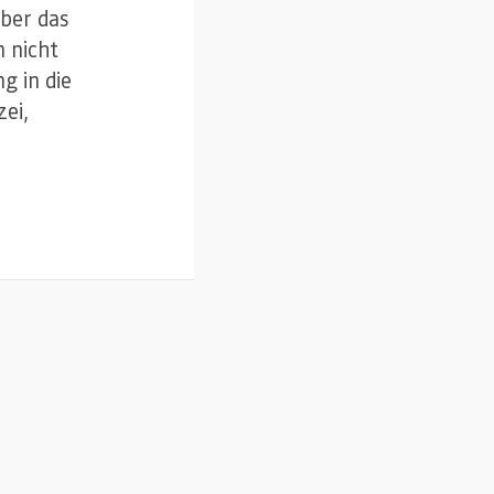
aber das
 nicht
g in die
ei,