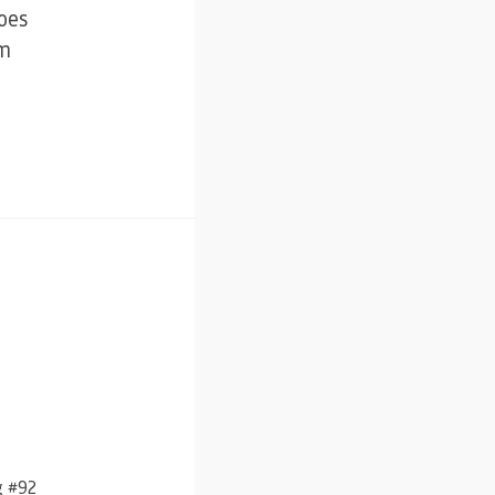
oes
em
g #92