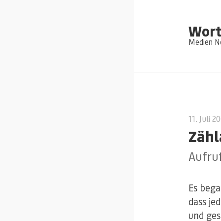
Wort
Medien Ne
11. Juli 2
Zähl
Aufruf
Es bega
dass je
und ges