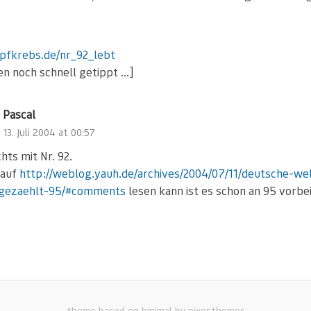
opfkrebs.de/nr_92_lebt
en noch schnell getippt …]
Pascal
13. Juli 2004 at 00:57
chts mit Nr. 92.
 auf
http://weblog.yauh.de/archives/2004/07/11/deutsche-we
gezaehlt-95/#comments
lesen kann ist es schon an 95 vorbei
theme based on hinimal by pixesthemes