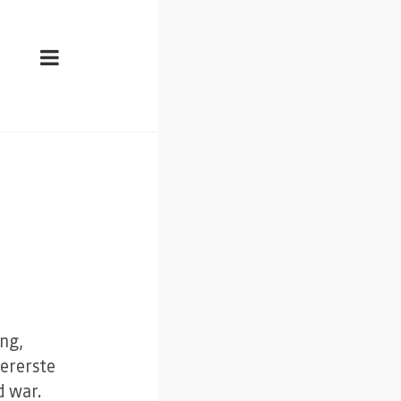
ing,
lererste
d war.