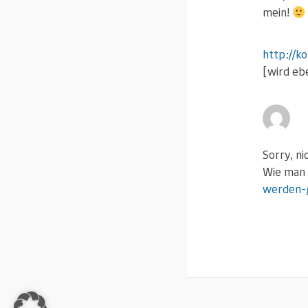
mein!
http://k
[wird eb
Sorry, ni
Wie man
werden-