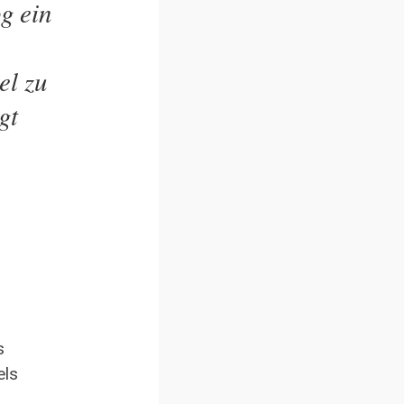
g ein
el zu
gt
s
els