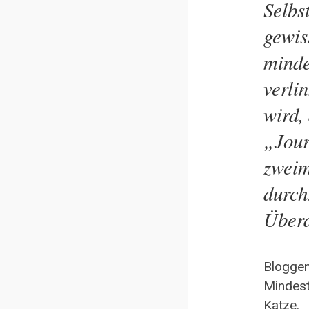
Selbs
gewis
minde
verli
wird,
„Jour
zweim
durch
Überd
Blogge
Mindest
Katze.