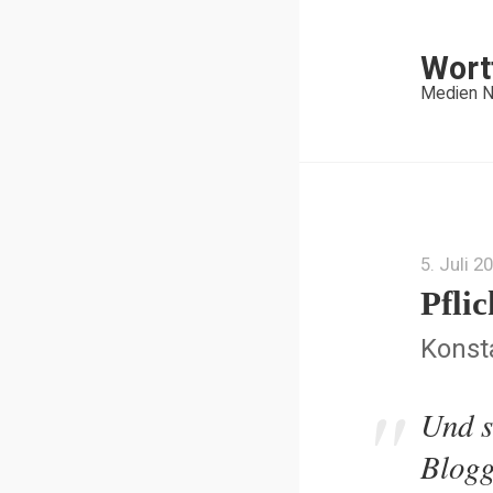
Wort
Medien N
5. Juli 2
Pfli
Konsta
Und s
Blogg