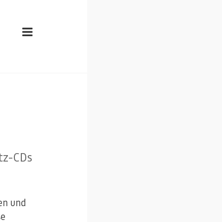
tz-CDs
en und
se