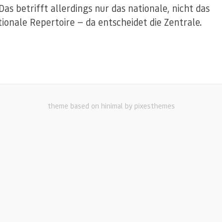
Das betrifft allerdings nur das nationale, nicht das
tionale Repertoire — da entscheidet die Zentrale.
theme based on hinimal by pixesthemes